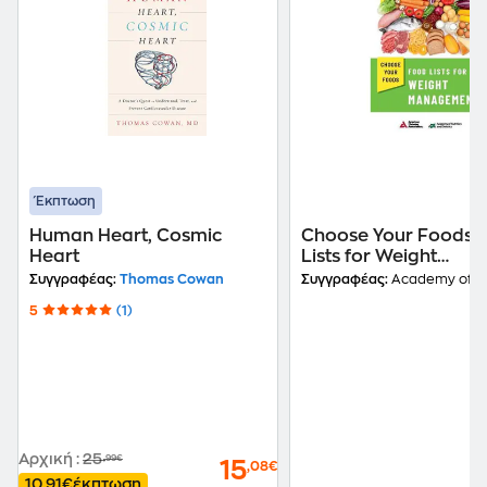
Έκπτωση
Human Heart, Cosmic
Choose Your Foods:
Heart
Lists for Weight
Management
Συγγραφέας:
Thomas Cowan
Συγγραφέας:
Academy of Nutrition and Dietetics and American D
5
(1)
Αρχική
:
25
,99€
15
,08€
10,91€
έκπτωση