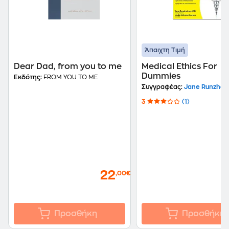
Άπαιχτη Τιμή
Dear Dad, from you to me
Medical Ethics For
Dummies
Εκδότης:
FROM YOU TO ME
Συγγραφέας:
Jane Runzhei
3
(1)
22
,00€
Προσθήκη
Προσθήκη