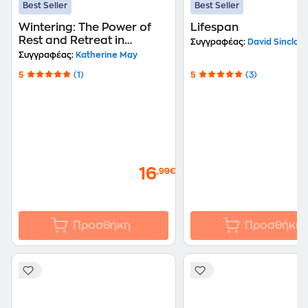
Best Seller
Best Seller
Wintering: The Power of
Lifespan
Rest and Retreat in
Συγγραφέας:
David Sinclair
Difficult Times
Συγγραφέας:
Katherine May
5
(1)
5
(3)
16
,99€
Προσθήκη
Προσθήκη