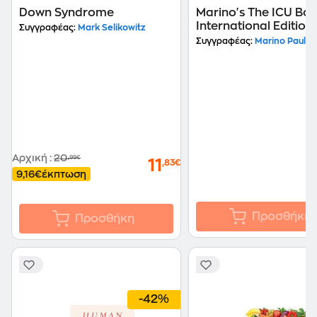
Down Syndrome
Marino's The ICU Bo
International Edition
Συγγραφέας:
Mark Selikowitz
Συγγραφέας:
Marino Paul L.
Αρχική
:
20
,99€
11
,83€
9,16€
έκπτωση
Προσθήκη
Προσθήκη
-42%