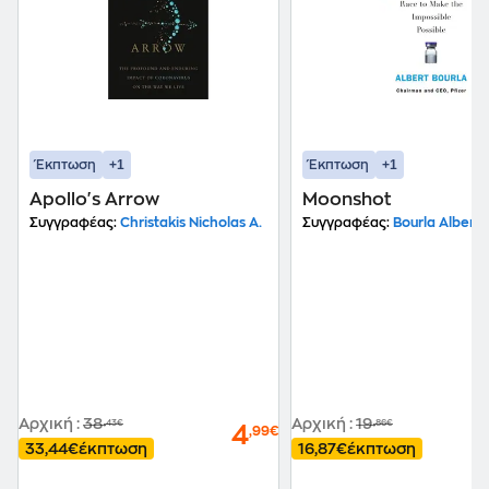
+1
+1
Έκπτωση
Έκπτωση
Apollo's Arrow
Moonshot
Συγγραφέας:
Christakis Nicholas A.
Συγγραφέας:
Bourla Albert
Αρχική
:
38
Αρχική
:
19
,43€
,86€
4
,99€
33,44€
έκπτωση
16,87€
έκπτωση