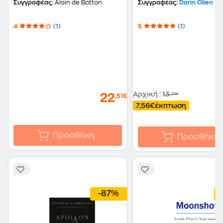
Συγγραφέας:
Alain de Botton
Συγγραφέας:
Darin Olien
4
(1)
5
(1)
Αρχική
:
13
,74€
22
,51€
7,56€
έκπτωση
Προσθήκη
Προσθήκη
-87%