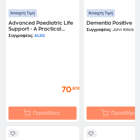
Άπαιχτη Τιμή
Άπαιχτη Τιμή
Advanced Paediatric Life
Dementia Positive
Support - A Practical
Συγγραφέας:
John Killick
Approach to Emergencies
Συγγραφέας:
ALSG
6e with Wiley E-Text
70
,67€
Προσθήκη
Προσθήκη