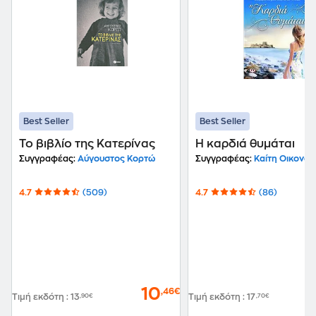
Best Seller
Best Seller
Το βιβλίο της Κατερίνας
Η καρδιά θυμάται
Συγγραφέας:
Αύγουστος Κορτώ
Συγγραφέας:
Καίτη Οικονόμ
4.7
(509)
4.7
(86)
10
,46€
Τιμή εκδότη
:
13
,90€
Τιμή εκδότη
:
17
,70€