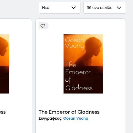
Νέα
36 ανά σελίδα
ess
The Emperor of Gladness
Συγγραφέας:
Ocean Vuong