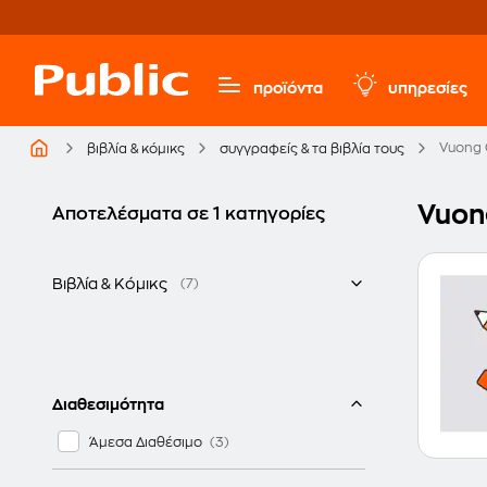
προϊόντα
υπηρεσίες
Vuong
βιβλία & κόμικς
συγγραφείς & τα βιβλία τους
Vuon
Αποτελέσματα σε 1 κατηγορίες
Βιβλία & Κόμικς
(7)
Ξενόγλωσσα
Διαθεσιμότητα
Άμεσα Διαθέσιμο