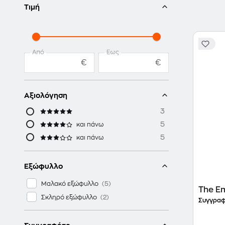
Τιμή
Από
Έως
€
€
Αξιολόγηση
3
5
και πάνω
5
και πάνω
Εξώφυλλο
Μαλακό εξώφυλλο
The E
Σκληρό εξώφυλλο
Συγγραφ