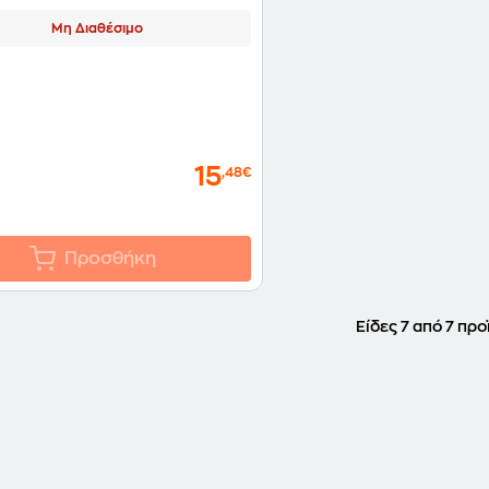
Μη Διαθέσιμο
15
,48€
Προσθήκη
Είδες 7 από 7 προ