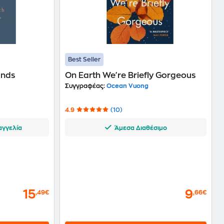
Best Seller
unds
On Earth We're Briefly Gorgeous
Συγγραφέας:
Ocean Vuong
4.9
(10)
αγγελία
Άμεσα Διαθέσιμο
15
9
,49€
,66€