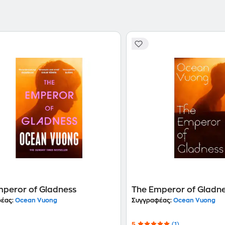
mperor of Gladness
The Emperor of Gladn
έας:
Ocean Vuong
Συγγραφέας:
Ocean Vuong
5
(1)