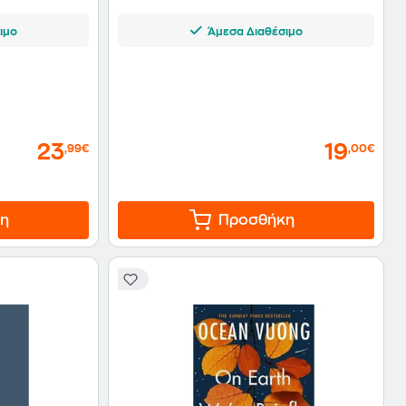
ιμο
Άμεσα Διαθέσιμο
23
19
,99€
,00€
η
Προσθήκη