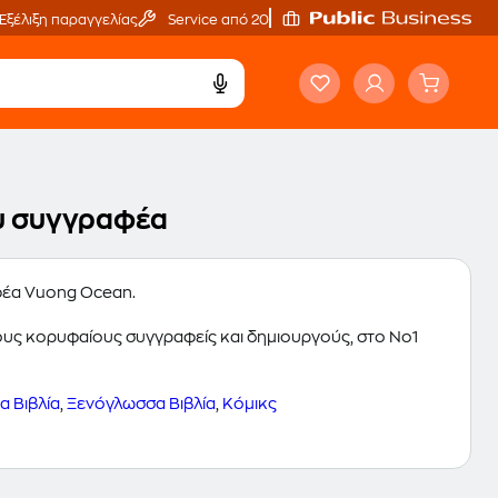
Εξέλιξη παραγγελίας
Service από 20'
ου συγγραφέα
αφέα Vuong Ocean.
 τους κορυφαίους συγγραφείς και δημιουργούς, στο Νο1
 Βιβλία
,
Ξενόγλωσσα Βιβλία
,
Κόμικς