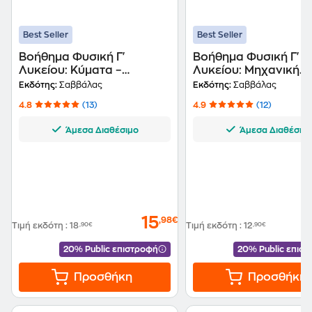
Best Seller
Best Seller
Βοήθημα Φυσική Γ'
Βοήθημα Φυσική Γ'
Λυκείου: Κύματα –
Λυκείου: Μηχανική
Στοιχεία κβαντομηχανικής
στερεού σώματος
Εκδότης:
Σαββάλας
Εκδότης:
Σαββάλας
4.8
(13)
4.9
(12)
Άμεσα Διαθέσιμο
Άμεσα Διαθέσιμ
15
,98€
Τιμή εκδότη
:
18
,90€
Τιμή εκδότη
:
12
,90€
20% Public επιστροφή
20% Public επισ
Προσθήκη
Προσθήκη