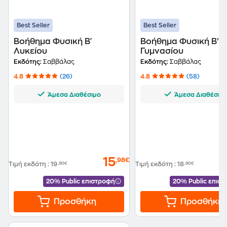
Best Seller
Best Seller
Βοήθημα Φυσική Β'
Βοήθημα Φυσική Β’
Λυκείου
Γυμνασίου
Εκδότης:
Σαββάλας
Εκδότης:
Σαββάλας
4.8
(26)
4.8
(58)
Άμεσα Διαθέσιμο
Άμεσα Διαθέσιμ
15
,98€
Τιμή εκδότη
:
19
,90€
Τιμή εκδότη
:
18
,90€
20% Public επιστροφή
20% Public επισ
Προσθήκη
Προσθήκη