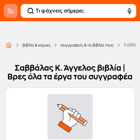
Σαββάλα
βιβλία & κόμικς
συγγραφείς & τα βιβλία τους
Σαββάλας Κ. Άγγελος βιβλία |
Βρες όλα τα έργα του συγγραφέα