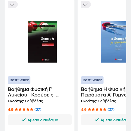
Best Seller
Best Seller
Βοήθημα Φυσική Γ'
Βοήθημα Η Φυσική Μ
Λυκείου - Κρούσεις -
Πειράματα Α' Γυμνασ
Ταλαντώσεις
Εκδότης:
Σαββάλας
Εκδότης:
Σαββάλας
4.9
(27)
4.6
(37)
Άμεσα Διαθέσιμο
Άμεσα Διαθέσιμ