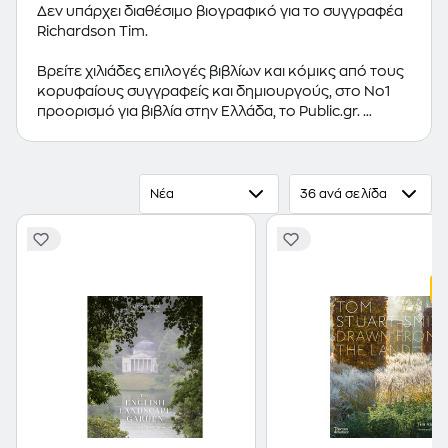
Δεν υπάρχει διαθέσιμο βιογραφικό για το συγγραφέα
Richardson Tim.
Βρείτε χιλιάδες επιλογές βιβλίων και κόμικς από τους
κορυφαίους συγγραφείς και δημιουργούς, στο Νο1
προορισμό για βιβλία στην Ελλάδα, το Public.gr.
Προτεινόμενες κατηγορίες βιβλίων:
Ελληνόγλωσσα
Βιβλία
,
Ξενόγλωσσα Βιβλία
,
Κόμικς
Νέα
36 ανά σελίδα