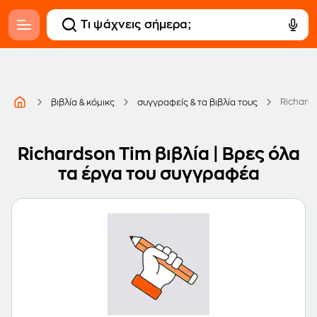
Richard
βιβλία & κόμικς
συγγραφείς & τα βιβλία τους
Richardson Tim βιβλία | Βρες όλα
τα έργα του συγγραφέα