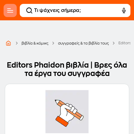
Editors 
βιβλία & κόμικς
συγγραφείς & τα βιβλία τους
Editors Phaidon βιβλία | Βρες όλα
τα έργα του συγγραφέα