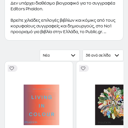
Δεν υπάρχει διαθέσιμο βιογραφικό για το συγγραφέα
Editors Phaidon.
Βρείτε χιλιάδες επιλογές βιβλίων και κόμικς από τους
κορυφαίους συγγραφείς και δημιουργούς, στο Νο1
προορισμό για βιβλία στην Ελλάδα, το Public.gr.
Προτεινόμενες κατηγορίες βιβλίων:
Ελληνόγλωσσα
Βιβλία
,
Ξενόγλωσσα Βιβλία
,
Κόμικς
Νέα
36 ανά σελίδα