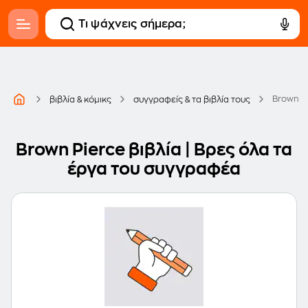
Brown P
βιβλία & κόμικς
συγγραφείς & τα βιβλία τους
Brown Pierce βιβλία | Βρες όλα τα
έργα του συγγραφέα