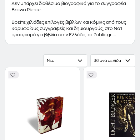
Δεν υπάρχει διαθέσιμο βιογραφικό για το συγγραφέα
Brown Pierce.
Βρείτε χιλιάδες επιλογές βιβλίων και κόμικς από τους
κορυφαίους συγγραφείς και δημιουργούς, στο Νο1
προορισμό για βιβλία στην Ελλάδα, το Public.gr.
Προτεινόμενες κατηγορίες βιβλίων:
Ελληνόγλωσσα
Βιβλία
,
Ξενόγλωσσα Βιβλία
,
Κόμικς
Νέα
36 ανά σελίδα