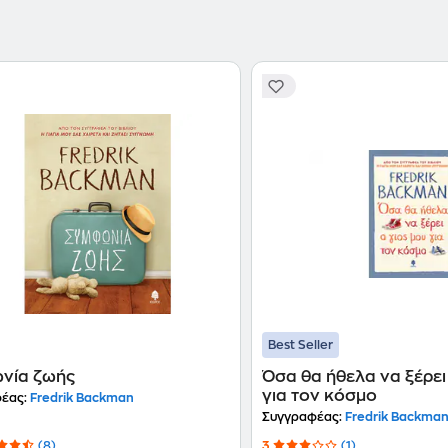
με άγχος (Κέδρος, 2020), έχει μεταφραστεί σε 30 
ομώνυμη τηλεοπτική σειρά προβάλλεται από το NETFLIX. Το τελευταίο του βιβλίο Όσα θα ήθ
γιος μου για τον κόσμο κυκλοφόρησε το 2022 από τις εκδόσεις Κέδρος.
σε 46 γλώσσες και έχουν πουλήσει συνολικά πάνω από 18 εκατομμύ
2022)
Best Seller
νία ζωής
Όσα θα ήθελα να ξέρει
για τον κόσμο
έας:
Fredrik Backman
Συγγραφέας:
Fredrik Backma
(8)
3
(1)