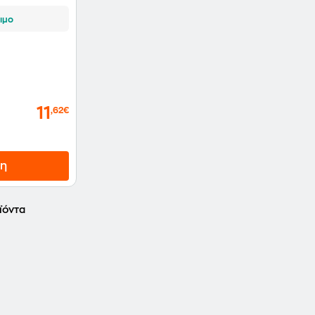
ιμο
11
,62€
η
ϊόντα