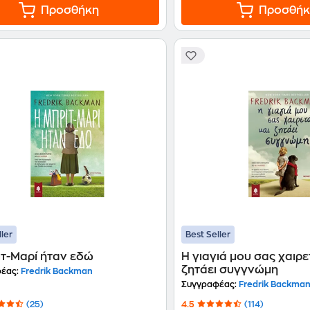
Προσθήκη
Προσθήκ
ller
Best Seller
ιτ-Μαρί ήταν εδώ
Η γιαγιά μου σας χαιρε
ζητάει συγγνώμη
έας:
Fredrik Backman
Συγγραφέας:
Fredrik Backma
(25)
4.5
(114)