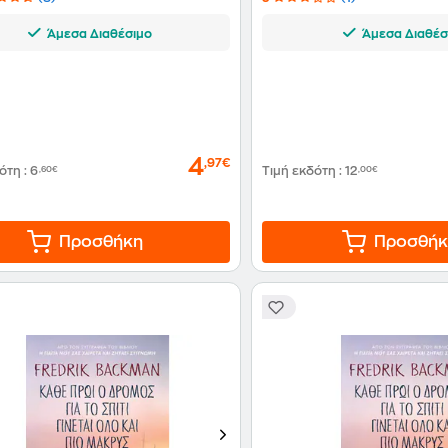
Άμεσα Διαθέσιμο
Άμεσα Διαθέσ
4
,97€
δότη
:
6
,60€
Τιμή εκδότη
:
12
,00€
Προσθήκη
Προσθήκ