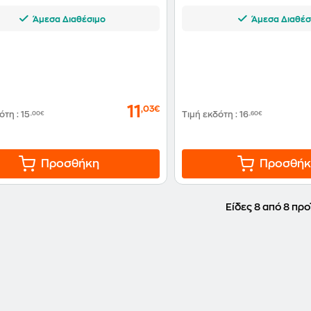
Άμεσα Διαθέσιμο
Άμεσα Διαθέσ
11
,03€
δότη
:
15
,00€
Τιμή εκδότη
:
16
,60€
Προσθήκη
Προσθήκ
Είδες 8 από 8 προ