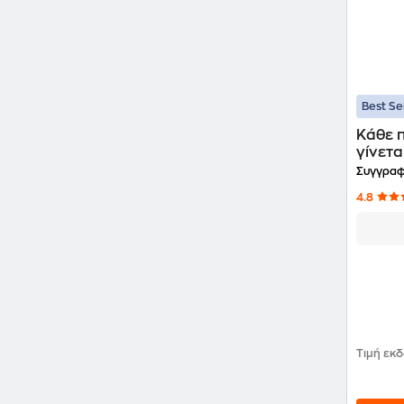
Best Se
Κάθε π
γίνετα
Συγγραφ
4.8
Τιμή εκ