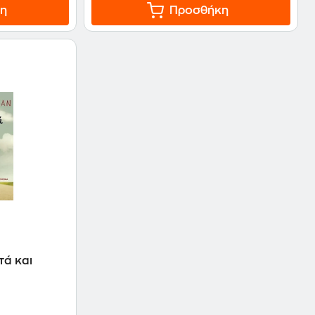
η
Προσθήκη
τά και
n