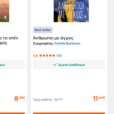
Best Seller
 το σπίτι
Άνθρωποι με άγχος
κρύς
Συγγραφέας:
Fredrik Buckman
n
4.8
(16)
ιμο
Άμεσα Διαθέσιμο
8
11
,28€
,40€
Τιμή εκδότη
:
15
,50€