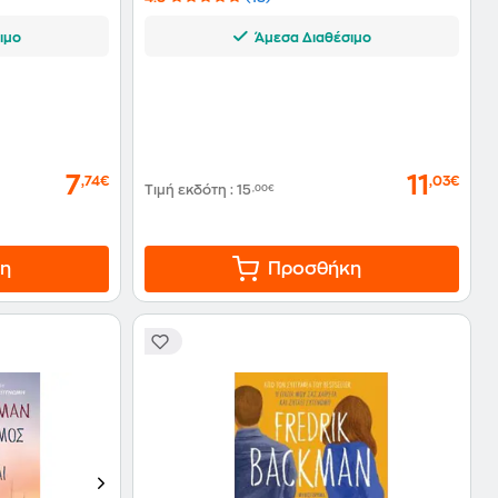
ιμο
Άμεσα Διαθέσιμο
7
11
,74€
,03€
Τιμή εκδότη
:
15
,00€
η
Προσθήκη