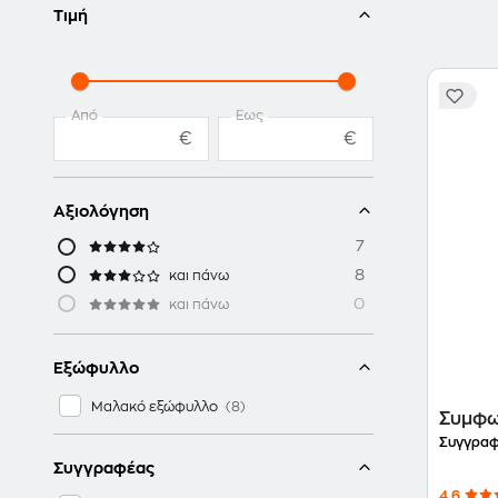
Τιμή
Από
Έως
€
€
Αξιολόγηση
7
8
και πάνω
0
και πάνω
Εξώφυλλο
Μαλακό εξώφυλλο
Συμφω
Συγγραφ
Συγγραφέας
4.6