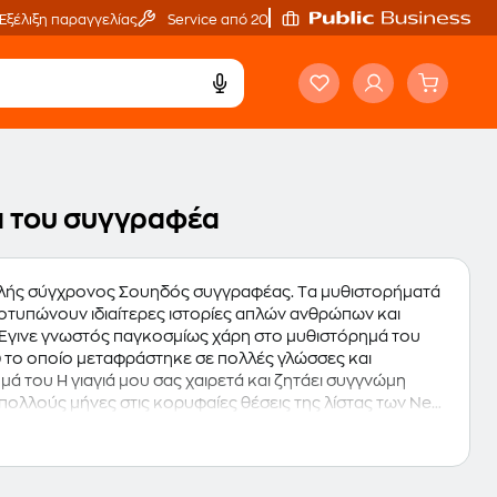
Εξέλιξη παραγγελίας
Service από 20'
γα του συγγραφέα
οφιλής σύγχρονος Σουηδός συγγραφέας. Tα μυθιστορήματά
οτυπώνουν ιδιαίτερες ιστορίες απλών ανθρώπων και
) το οποίο μεταφράστηκε σε πολλές γλώσσες και
 του Η γιαγιά μου σας χαιρετά και ζητάει συγγνώμη
α πολλούς μήνες στις κορυφαίες θέσεις της λίστας των New
κδόσεις Κέδρος και αποτέλεσε την εκδοτική έκπληξη του
εδώ. Ακολούθησαν οι νουβέλες του Συμφωνία ζωής το
 όλο και πιο μακρύς το 2020. Το μυθιστόρημά του, Άνθρωποι