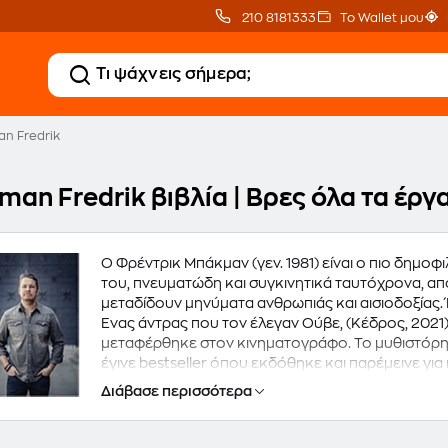
210 8181333
Το Wallet μου
n Fredrik
man Fredrik βιβλία | Βρες όλα τα έρ
Ο Φρέντρικ Μπάκμαν (γεν. 1981) είναι ο πιο δημ
του, πνευματώδη και συγκινητικά ταυτόχρονα, απ
μεταδίδουν μηνύματα ανθρωπιάς και αισιοδοξίας. Έγινε γνωστός παγκοσμίως χάρη στο μυθιστόρημά του
Ένας άντρας που τον έλεγαν Ούβε, (Κέδρος, 2021
μεταφέρθηκε στον κινηματογράφο. Το μυθιστόρημά
έγινε bestseller όπου εκδόθηκε και παρέμεινε γι
York Times. Στα ελληνικά κυκλοφόρησε από τις ε
Διάβασε περισσότερα
2017. Το 2018 από τις εκδόσεις Κέδρος κυκλοφόρησε το επίσης best-seller του συγγραφέα, που έχει
μεταφραστεί σε 40 γλώσσες, Η Μπριτ-Μαρί ήταν 
2019 και Κάθε πρωί ο δρόμος για το σπίτι γίνεται