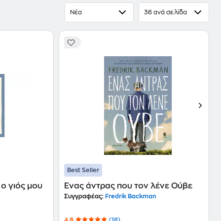
γλώσσες και γνωρίζει τεράστια επιτυχία παγκοσμίως. H
Νέα
36 ανά σελίδα
ελα να ξέρει ο
 Tα βιβλία του έχουν μεταφραστεί
ρια αντίτυπα. (Πηγή: "Εκδόσεις Κέδρος",
Best Seller
 ο γιός μου
Ένας άντρας που τον λένε Ούβε
Συγγραφέας:
Fredrik Backman
n
4.8
(18)