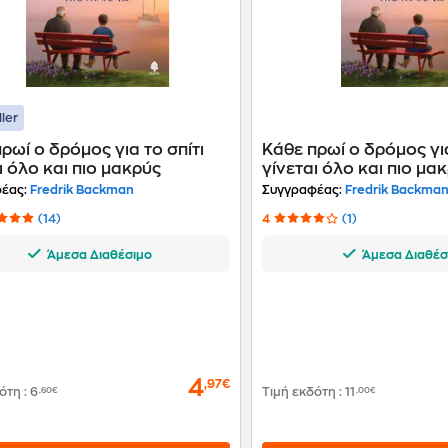
ller
ρωί ο δρόμος για το σπίτι
Κάθε πρωί ο δρόμος για
ι όλο και πιο μακρύς
γίνεται όλο και πιο μα
έας:
Fredrik Backman
Συγγραφέας:
Fredrik Backma
(14)
4
(1)
Άμεσα Διαθέσιμο
Άμεσα Διαθέσ
4
,97€
δότη
:
6
,60€
Τιμή εκδότη
:
11
,00€