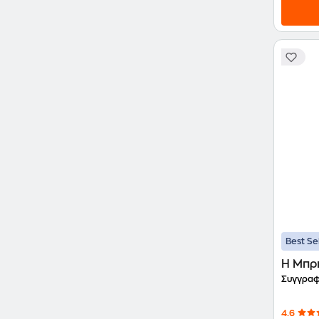
Best Se
Η Μπρ
Συγγραφ
4.6