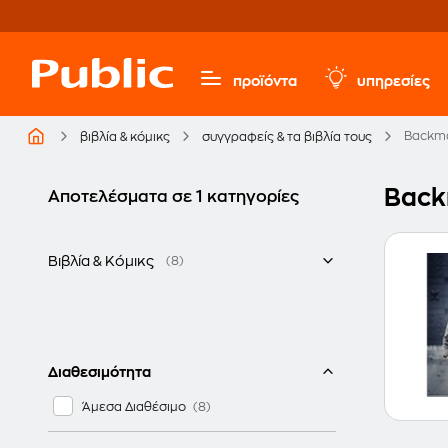
προϊόντα
υπηρεσίες
Backma
βιβλία & κόμικς
συγγραφείς & τα βιβλία τους
Back
Αποτελέσματα σε 1 κατηγορίες
Βιβλία & Κόμικς
(8)
Ελληνικά
Διαθεσιμότητα
Άμεσα Διαθέσιμο