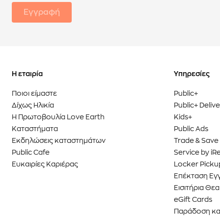
Εγγραφή
Η εταιρία
Υπηρεσίες
Ποιοι είμαστε
Public+
Δίχως Ηλικία
Public+ Deliv
Η Πρωτοβουλία Love Earth
Kids+
Καταστήματα
Public Ads
Εκδηλώσεις καταστημάτων
Trade & Save
Public Cafe
Service by iR
Ευκαιρίες Καριέρας
Locker Picku
Επέκταση Εγ
Εισιτήρια Θ
eGift Cards
Παράδοση κα