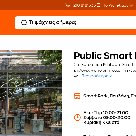
210 8181333
Το Wallet μου
Public Smart
Στο Κατάστημα Public στο Smart 
επιλογές για το σπίτι σου. Η τεχ
Περισσότερα
Pa...
Smart Park, Πουλάκη, Σπ
Δευ-Παρ 10:00-21:00
Σάββατο 09:00-20:00
Κυριακή Κλειστά