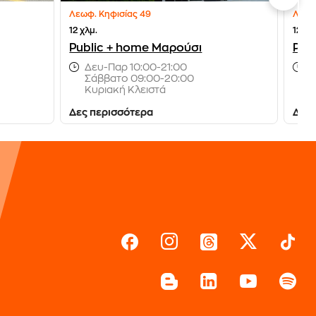
Λεωφ. Κηφισίας 49
Λεωφ
12 χλμ.
12 χλ
Public + home Μαρούσι
Pub
Δευ-Παρ 10:00-21:00
Δ
Σάββατο 09:00-20:00
Σ
Κυριακή Κλειστά
Κ
Δες περισσότερα
Δες 