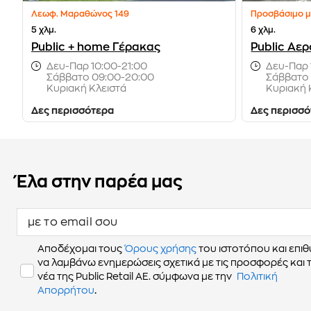
Λεωφ. Μαραθώνος 149
Προσβάσιμο μ
5 χλμ.
6 χλμ.
Public + home Γέρακας
Public Αερ
Δευ-Παρ 10:00-21:00
Δευ-Παρ 
Σάββατο 09:00-20:00
Σάββατο
Κυριακή Κλειστά
Κυριακή 
Δες περισσότερα
Δες περισσ
Έλα στην παρέα μας
με το email σου
Αποδέχομαι τους
Όρους χρήσης
του ιστοτόπου και επι
να λαμβάνω ενημερώσεις σχετικά με τις προσφορές και 
νέα της Public Retail AE. σύμφωνα με την
Πολιτική
.
Απορρήτου