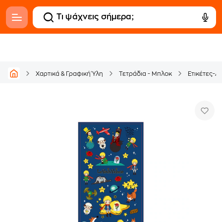
Χαρτικά & Γραφική Ύλη
Τετράδια - Μπλοκ
Ετικέτες-Α