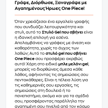
Γράψε, Διόρθωσε, Ξαναγράψε με
Αγαπημένους Ήρωες One Piece!
Όταν χρειάζεσαι ένα εργαλείο γραφής
που συνδυάζει λειτουργικότητα και
στυλ, αυτό το
Στυλό Gel που σβήνει
είναι
η ιδανική επιλογή για εσένα.
Απολαμβάνεις να γράφεις με άνεση και
καθαρότητα, χωρίς το άγχος των
λαθών; Αυτό το
στυλό gel που σβήνει
One Piece
σου προσφέρει ακριβώς
αυτό! Χάρη στο ειδικό
μπλε μελάνι gel
,
μπορείς να διορθώνεις άμεσα κάθε
λάθος, αφήνοντας τις σημειώσεις σου
πεντακάθαρες. Είναι η τέλεια λύση για
τις καθημερινές σου εργασίες, τις
σημειώσεις στη δουλειά ή το
πανεπιστήμιο, ακόμα και για τα σχέδιά
σου, προσφέροντας παράλληλα την
αγαπημένη σου πινελιά από τον κόσμο