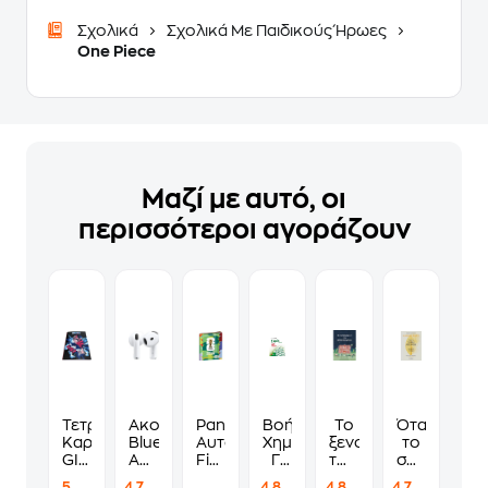
Σχολικά
Σχολικά Με Παιδικούς Ήρωες
One Piece
Μαζί με αυτό, οι
περισσότεροι αγοράζουν
Τετράδιο
Ακουστικά
Panini
Βοήθημα
Το
Όταν
Καρφίτσα
Bluetooth
Αυτοκόλλητα
Χημεία
ξενοδοχείο
το
GIM
Apple
Fifa
Γ'
των
σώμα
Β5
AirPods
World
Λυκείου
συναισθημάτων
λέει
5
4.7
4.8
4.8
4.7