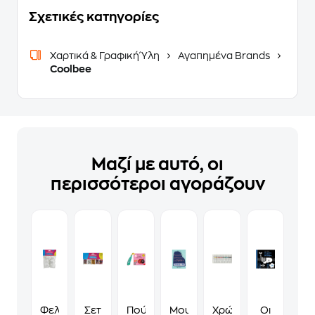
Σχετικές κατηγορίες
Χαρτικά & Γραφική Ύλη
Αγαπημένα Brands
Coolbee
Μαζί με αυτό, οι
περισσότεροι αγοράζουν
Φελιζόλ
Σετ
Πού
Μουσικά
Χρώματα Τέμπερες Co
Οι