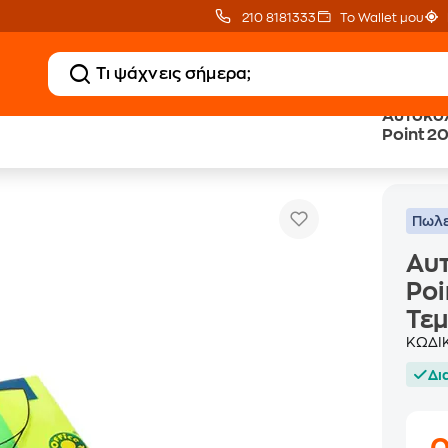
210 8181333
Το Wallet μου
Αυτοκόλ
Point 2
Αυτοκόλλητοι Σελ
ραφείου
Αυτοκόλλητα Χαρτάκια - Σελιδοδείκτες
Τεμάχια
Πωλε
Αυτ
Poi
Τεμ
ΚΩΔΙ
Δι