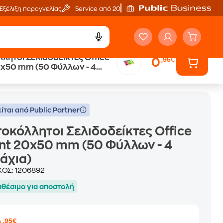
Εξέλιξη παραγγελίας
Service από 20'
λητοι Σελιδοδείκτες Office
0
,95€
0x50 mm (50 Φύλλων - 4
ιδοδείκτες Office Point 20x50 mm (50 Φύλλων - 4 Τεμάχια)
)
ίται από Public Partner
οκόλλητοι Σελιδοδείκτες Office
nt 20x50 mm (50 Φύλλων - 4
άχια)
ΚΟΣ:
1206892
αθέσιμο για αποστολή
,95€