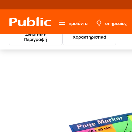
προϊόντα
υπηρεσίες
Αναλυτική
Χαρακτηριστικά
Περιγραφή
Χαρτικά & Γραφική Ύλη
Είδη Αρχειοθέτησης
Είδη Γ