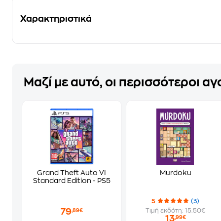
Χαρακτηριστικά
Μαζί με αυτό, οι περισσότεροι α
Grand Theft Auto VI
Murdoku
Standard Edition - PS5
5
(3)
79
Τιμή εκδότη: 15.50€
,89€
13
,99€