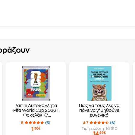
γοράζουν
Panini Αυτοκόλλητα
Πώς να τους λες να
Fifa World Cup 2026 1
πάνε να γ*μηθούνε
Φακελάκι (7
ευγενικά
Αυτοκόλλητα)
5
(3)
4.7
(6)
1
Τιμή εκδότη: 16.61€
,30€
14
,99€