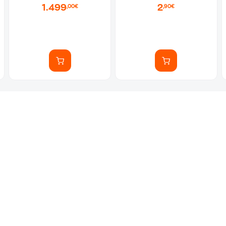
1.499
2
,00€
,90€