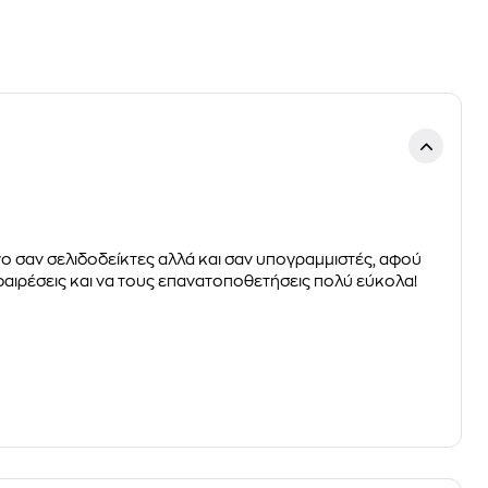
νο
σαν σελιδοδείκτες αλλά και σαν υπογραμμιστές
, αφού
φαιρέσεις και να τους επανατοποθετήσεις
πολύ εύκολα!