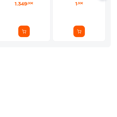
1.349
1
,00€
,30€