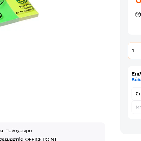
1
Επι
Βάλ
Σ
Μη
μα
Πολύχρωμο
σκευαστής
OFFICE POINT