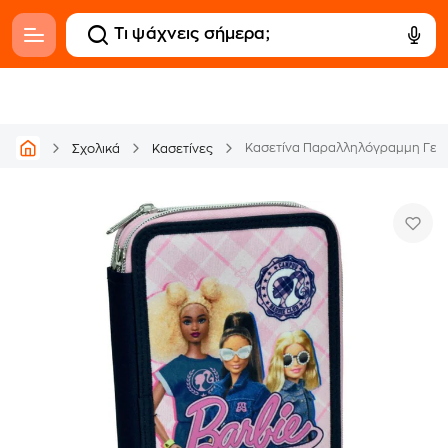
Κασετίνα Παραλληλόγραμμη Γεμάτ
Σχολικά
Κασετίνες