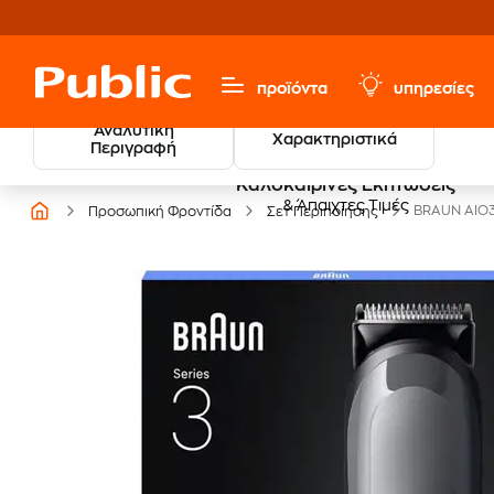
προϊόντα
υπηρεσίες
Αναλυτική
Χαρακτηριστικά
Περιγραφή
Καλοκαιρινές Εκπτώσεις
& Άπαιχτες Τιμές
BRAUN AIO3
Προσωπική Φροντίδα
Σετ Περιποίησης