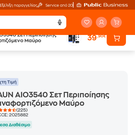
Εξέλιξη παραγγελίας
Service από 20'
O3540 Σετ Περιποίησης
39
,90€
Public επιστροφή €
τιζόμενο Μαύρο
κέρδος σε κάθε αγορά
χτη Τιμή
AUN AIO3540 Σετ Περιποίησης
αναφορτιζόμενο Μαύρο
(225)
ΚΟΣ:
2025882
εσα Διαθέσιμο