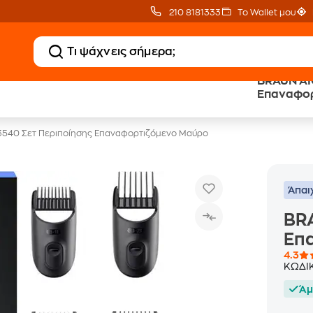
210 8181333
Το Wallet μου
BRAUN AI
20 € Public επιστροφή
Άτοκες Δόσεις
Επαναφορ
με Snappi
χωρίς κάρτα
540 Σετ Περιποίησης Επαναφορτιζόμενο Μαύρο
Άπαι
BR
Επ
4.3
ΚΩΔΙ
Άμ