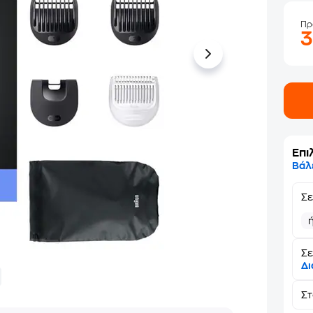
Πρ
Επι
Βάλ
Σ
Σε
Δι
Σ