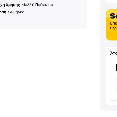
οχή Χρήσης
Μαλλιά,Πρόσωπο
ηση
24 μήνες
Επέ
Περ
Άτο