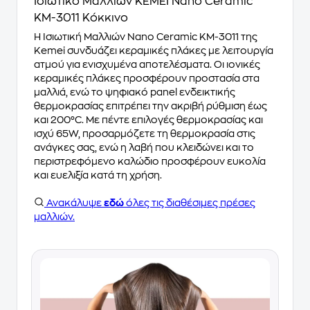
Ισιωτικό Μαλλιών KEMEI Nano Ceramic
KM-3011 Κόκκινο
Η Ισιωτική Μαλλιών Nano Ceramic KM-3011 της
Kemei συνδυάζει κεραμικές πλάκες με λειτουργία
ατμού για ενισχυμένα αποτελέσματα. Οι ιονικές
κεραμικές πλάκες προσφέρουν προστασία στα
μαλλιά, ενώ το ψηφιακό panel ενδεικτικής
θερμοκρασίας επιτρέπει την ακριβή ρύθμιση έως
και 200°C. Με πέντε επιλογές θερμοκρασίας και
ισχύ 65W, προσαρμόζετε τη θερμοκρασία στις
ανάγκες σας, ενώ η λαβή που κλειδώνει και το
περιστρεφόμενο καλώδιο προσφέρουν ευκολία
και ευελιξία κατά τη χρήση.
Ανακάλυψε
εδώ
όλες τις διαθέσιμες πρέσες
μαλλιών.