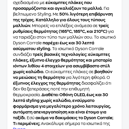
σχεδιασμένο με
εύκαμπτες πλάκες που
προσαρμόζονται και αγκαλιάζουν τα μαλλιά.
Για
βελτιωμενο Styling. Με
50% λιγότερη επιβάρυνση
της τρίχας. Κατάλληλο για όλους τους τύπους
μαλλιών.
Μπορείς να επιλέξεις ανάμεσα σε
τρείς
ρυθμίσεις θερμότητας (165°C, 185°C, και 210°C)
για
να ταιριάζει στον τύπο των μαλλιών σου. Το ισιωτικό
Dyson Corrale
παρέχει έως και 30 λεπτά
ασύρματου styling.
Το ισιωτικό Dyson Corrale
συνδιάζει
τρείς βασικές τεχνολογίες: εύκαμπτες
πλάκες, έξυπνο έλεγχο θερμότητας και μπαταρία
ιόντων λιθίου 4 στοιχείων για ασυμβίβαστο στύλ
χωρίς καλώδιο.
Οι εύκαμπτες πλάκες σε
βοηθούν
να μειώσεις τη θερμότητα
για λιγότερη φθορά. Ο
έξυπνος έλεγχος της θερμότητας
διασφαλίζει ότι
δεν θα ξεπεράσεις ποτέ την επιθυμητή
θερμοκρασία.
Διαθέτει Οθόνη OLED, έως και 30
λεπτά styling χωρίς καλώδιο, ενσύρματο
φορμάρισμα για μεγαλύτερο χρόνο λειτουργίας,
αυτόματη απενεργοποίηση και είναι έτοιμο για
ταξίδι.
Εσύ
ακόμα να δοκιμάσεις το Dyson Corrale;
Τι περιμένεις;
Ανακάλυψε σήμερα τα ισιωτικά της