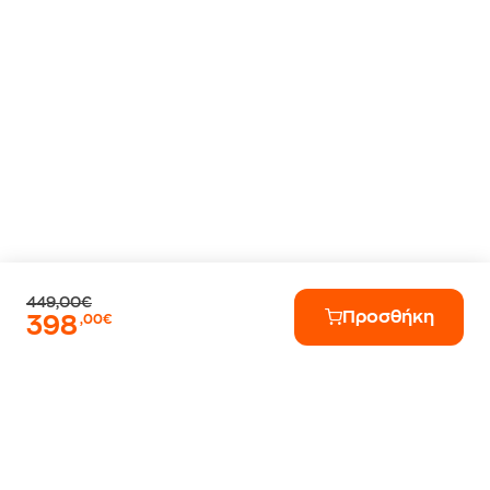
449,00€
Προσθήκη
398
,00€