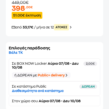
449,00€
398
,00€
51.00€ έκπτωση
από
33,17€
/ μήνα σε 12
ATOKEΣ
Επιλογές παράδοσης
Βάλε ΤΚ
Σε
BOX NOW Locker
Αύριο 07/08 - Δευ
2,00€
10/08
ή ΔΩΡΕΑΝ με
Public+ delivery
Σε κατάστημα Public
ΔΩΡΕΑΝ
Διαθεσιμότητα ανά κατάστημα
Στον
χώρο σου
Αύριο 07/08 - Δευ 10/08