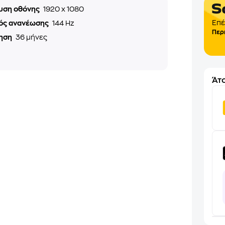
υση οθόνης
1920 x 1080
Επέ
ός ανανέωσης
144 Hz
Περ
ηση
36 μήνες
Άτο