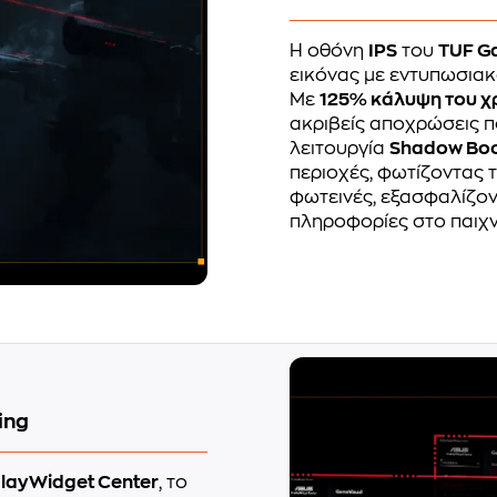
Η οθόνη
IPS
του
TUF G
εικόνας με εντυπωσιακ
Με
125% κάλυψη του χ
ακριβείς αποχρώσεις π
λειτουργία
Shadow Boo
περιοχές, φωτίζοντας τ
φωτεινές, εξασφαλίζοντ
πληροφορίες στο παιχν
ing
playWidget Center
, το