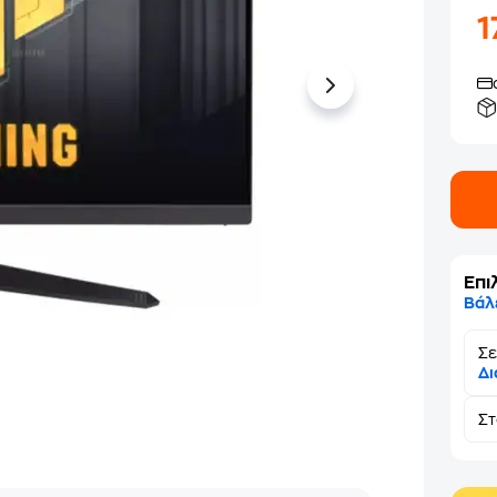
1
Επι
Βάλ
Σε
Δι
Σ