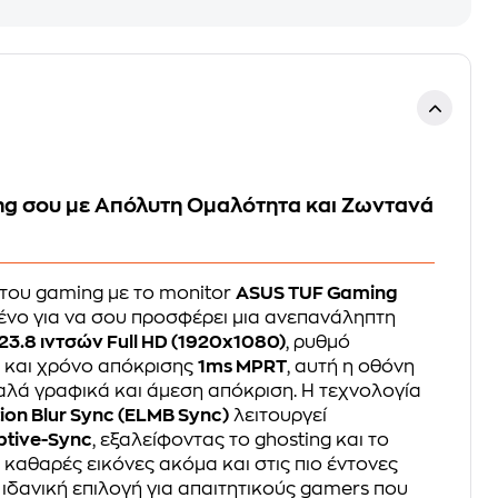
g σου με Απόλυτη Ομαλότητα και Ζωντανά
του gaming με το monitor
ASUS TUF Gaming
ένο για να σου προσφέρει μια ανεπανάληπτη
 23.8 ιντσών Full HD (1920x1080)
, ρυθμό
)
και χρόνο απόκρισης
1ms MPRT
, αυτή η οθόνη
αλά γραφικά και άμεση απόκριση. Η τεχνολογία
on Blur Sync (ELMB Sync)
λειτουργεί
tive-Sync
, εξαλείφοντας το ghosting και το
 καθαρές εικόνες ακόμα και στις πιο έντονες
η ιδανική επιλογή για απαιτητικούς gamers που