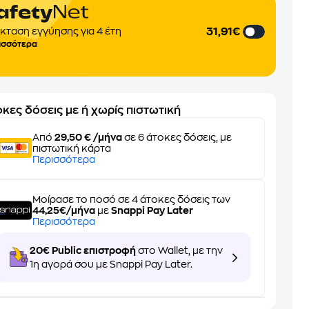
31,91€
κταση εγγύησης για 4 έτη
ισσότερα
κες δόσεις με ή χωρίς πιστωτική
Από
29,50 € /μήνα
σε 6 άτοκες δόσεις, με
πιστωτική κάρτα
Περισσότερα
Μοίρασε το ποσό σε 4 άτοκες δόσεις των
44,25€/μήνα
με
Snappi Pay Later
Περισσότερα
20€ Public επιστροφή
στο Wallet, με την
1η αγορά σου με Snappi Pay Later.