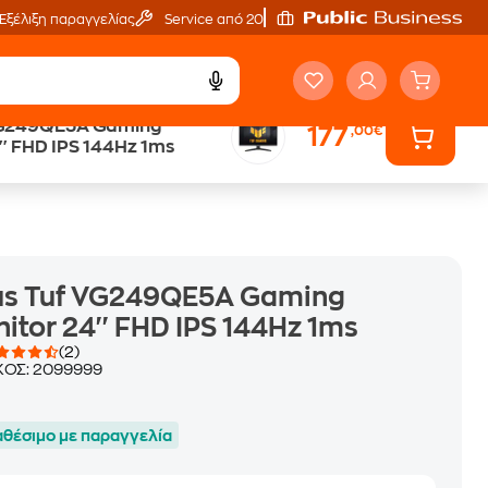
Εξέλιξη παραγγελίας
Service από 20'
VG249QE5A Gaming
177
,00€
Άτοκες Δόσεις
'' FHD IPS 144Hz 1ms
χωρίς κάρτα
us Tuf VG249QE5A Gaming
itor 24'' FHD IPS 144Hz 1ms
(2)
ΚΟΣ:
2099999
αθέσιμο με παραγγελία