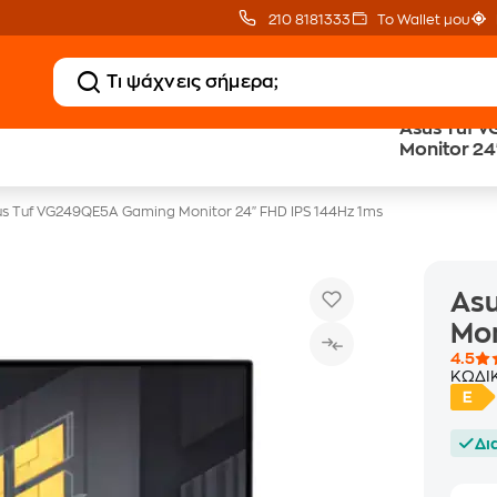
210 8181333
Το Wallet μου
Asus Tuf 
Δωρεάν BoxNow
Public επιστροφή €
Monitor 24
για 1 χρόνο!
κέρδος σε κάθε αγορά
s Tuf VG249QE5A Gaming Monitor 24'' FHD IPS 144Hz 1ms
As
Mon
4.5
ΚΩΔΙ
Δι