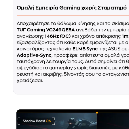
Ομαλή Εμπειρία Gaming χωρίς Σταματημό
Αποχαιρέτησε το θόλωμα κίνησης και το σκίσιμο
TUF Gaming VG249QE5A
ανεβάζει την εμπειρία
ανανέωσης
146Hz (OC)
και χρόνο απόκρισης
1m
εξασφαλίζοντας ότι κάθε καρέ εμφανίζεται με α
καινοτόμος τεχνολογία
ELMB Sync
της ASUS σε
Adaptive-Sync
, προσφέρει απίστευτα ομαλά γρα
ταυτόχρονη λειτουργία τους. Αυτό σημαίνει ότι
αψεγάδιαστο gameplay χωρίς διακοπές, με κάθε 
ρευστή και ακριβής, δίνοντάς σου το ανταγωνισ
χρειάζεσαι.