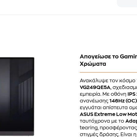
Απογείωσε το Gamin
Χρώματα
Ανακάλυψε τον κόσμο 
VG249QE5A
, σχεδιασμ
εμπειρία. Με οθόνη
IPS
ανανέωσης
146Hz (OC
εγγυάται απίστευτα ομ
ASUS Extreme Low Moti
ταυτόχρονα με το
Adap
tearing, προσφέροντας
στιγμές δράσης. Είναι 