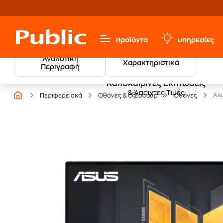
προϊόντα
υπηρεσίες
Αναλυτική
Χαρακτηριστικά
Περιγραφή
Καλοκαιρινές Εκπτώσεις
& Άπαιχτες Τιμές
Asu
Περιφερειακά
Οθόνες & αξεσουάρ
Οθόνες