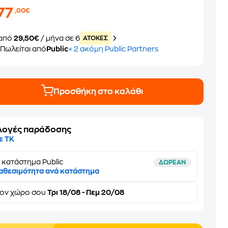
77
,00€
από
29,50€
/ μήνα σε 6
ATOKEΣ
Πωλείται από
Public
+ 2 ακόμη Public Partners
Προσθήκη στο καλάθι
λογές παράδοσης
ε ΤΚ
 κατάστημα Public
ΔΩΡΕΑΝ
αθεσιμότητα ανά κατάστημα
τον
χώρο σου
Τρι 18/08 - Πεμ 20/08