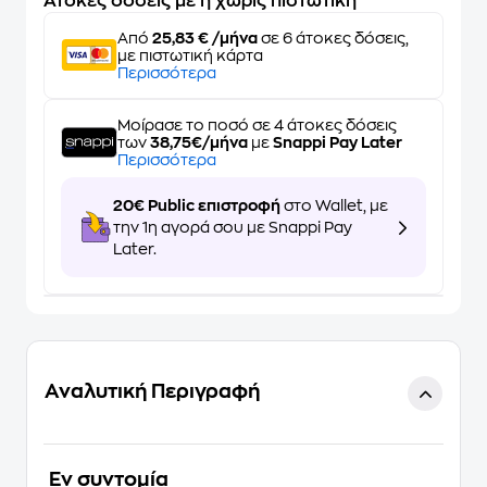
Άτοκες δόσεις με ή χωρίς πιστωτική
Από
25,83 € /μήνα
σε 6 άτοκες δόσεις,
με πιστωτική κάρτα
Περισσότερα
Μοίρασε το ποσό σε 4 άτοκες δόσεις
των
38,75€/μήνα
με
Snappi Pay Later
Περισσότερα
20€ Public επιστροφή
στο Wallet, με
την 1η αγορά σου με Snappi Pay
Later.
Αναλυτική Περιγραφή
Eν συντομία