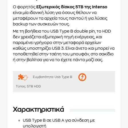
Ο φορητός
Εξωτερικός δίσκος 5TB της Intenso
είναι μία ιδανική λύση για όσους θέλουν να
μεταφέρουν τα αρχεία τους παντού ή για λύσεις
backup των συσκευών τους.
Με τη βοήθεια του USB Type Β double pin, το HDD
δεν χρειάζεται εξωτερική πηγή ενέργειας, και
παραμένει γρήγορο στην μεταφορά αρχείων
καθώς υποστηρίζει USB 3. Είναι άνετο και μπορεί να
τοποθετηθεί στην τσέπη του μπουφάν, στο σακίδιο
ή στην βαλίτσα για να το έχετε πάντα μαζί σας.
Συμβατότητα:
Usb Type Β
Τύπος:
5TB HDD
Χαρακτηριστικά
USB Type B σε USB A για σύνδεση με
υπολογιστή