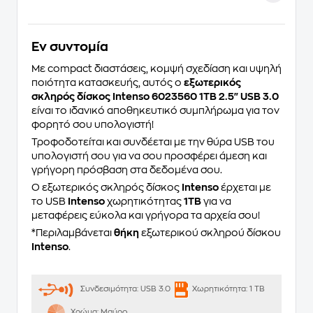
Eν συντομία
Με compact διαστάσεις, κομψή σχεδίαση και υψηλή
ποιότητα κατασκευής, αυτός ο
εξωτερικός
σκληρός δίσκος
Intenso 6023560 1TB 2.5" USB 3.0
είναι το ιδανικό αποθηκευτικό συμπλήρωμα για τον
φορητό σου υπολογιστή!
Τροφοδοτείται και συνδέεται με την θύρα USB του
υπολογιστή σου για να σου προσφέρει άμεση και
γρήγορη πρόσβαση στα δεδομένα σου.
O εξωτερικός σκληρός δίσκος
Intenso
έρχεται με
το USB
Intenso
χωρητικότητας
1TB
για να
μεταφέρεις εύκολα και γρήγορα τα αρχεία σου!
*Περιλαμβάνεται
θήκη
εξωτερικού σκληρού δίσκου
Intenso
.
Συνδεσιμότητα:
USB 3.0
Χωρητικότητα:
1 TB
Χρώμα:
Μαύρο