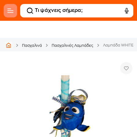
Λαμπάδα WHITEHO
Πασχαλινά
Πασχαλινές Λαμπάδες