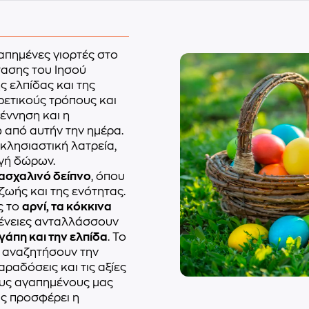
γαπημένες γιορτές στο
στασης του Ιησού
ς ελπίδας και της
ρετικούς τρόπους και
έννηση και η
 από αυτήν την ημέρα.
κλησιαστική λατρεία,
αγή δώρων.
ασχαλινό δείπνο
, όπου
ζωής και της ενότητας.
ς το
αρνί, τα κόκκινα
ογένειες ανταλλάσσουν
γάπη και την ελπίδα
. Το
α αναζητήσουν την
ραδόσεις και τις αξίες
ους αγαπημένους μας
ας προσφέρει η