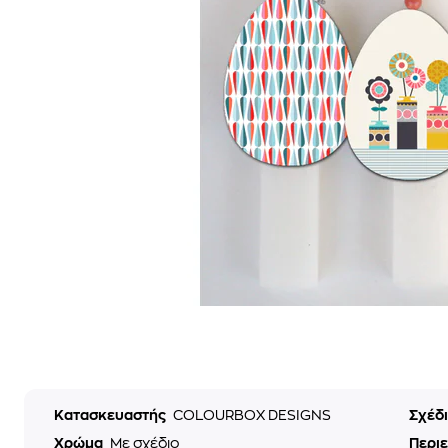
Κατασκευαστής
COLOURBOX DESIGNS
Σχέδ
Χρώμα
Με σχέδιο
Περι