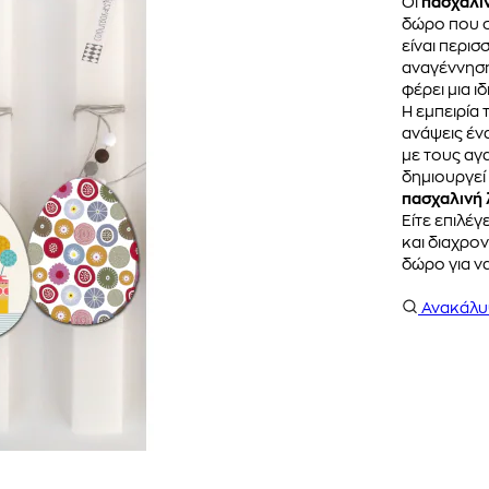
Οι
πασχαλι
δώρο που σ
είναι περι
αναγέννηση
φέρει μια ι
Η εμπειρία
ανάψεις ένα
με τους αγ
δημιουργεί
πασχαλινή
Είτε επιλέγ
και διαχρον
δώρο για να
Ανακάλ