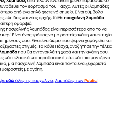
νές λαμπάδες
αποτελούν ένα αγαπημένο παραδοσιακό
υνοδεύει τον εορτασμό του Πάσχα. Αυτές οι λαμπάδες
σσότερο από ένα απλό φωτεινό σημείο. Είναι σύμβολο
ς, ελπίδας και νέας αρχής. Κάθε
πασχαλινή λαμπάδα
διαίτερη ομορφιά.
 της πασχαλινής λαμπάδας είναι περισσότερο από το να
 κερί. Είναι ένας τρόπος να μοιραστείς αγάπη και ευτυχία
απημένους σου. Είναι ένα δώρο που φέρνει χαμόγελα και
 αξέχαστες στιγμές. Το κάθε Πάσχα, αναζήτησε την τέλεια
 λαμπάδα
που θα αντανακλά τη χαρά και την αγάπη σου.
εις κάτι κλασικό και παραδοσιακό, είτε κάτι πιο μοντέρνο
ικό, μια πασχαλινή λαμπάδα είναι πάντα ένα ξεχωριστό
 μοιραστείς με αγάπη.
υψε
εδώ
όλες τις πασχαλινές λαμπάδες των
Public
!