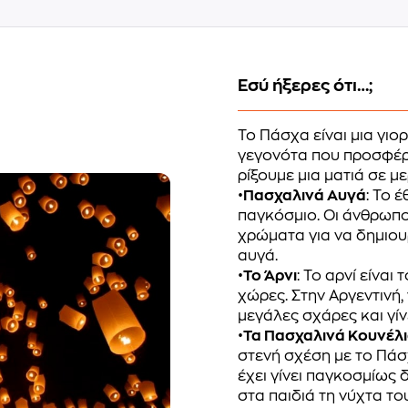
Εσύ ήξερες ότι…;
Το Πάσχα είναι μια γι
γεγονότα που προσφέρο
ρίξουμε μια ματιά σε μερ
•
Πασχαλινά Αυγά
: Το 
παγκόσμιο. Οι άνθρωπο
χρώματα για να δημιο
αυγά.
•
Το Άρνι
: Το αρνί είνα
χώρες. Στην Αργεντινή,
μεγάλες σχάρες και γίν
•
Τα Πασχαλινά Κουνέλ
στενή σχέση με το Πάσ
έχει γίνει παγκοσμίως 
στα παιδιά τη νύχτα το