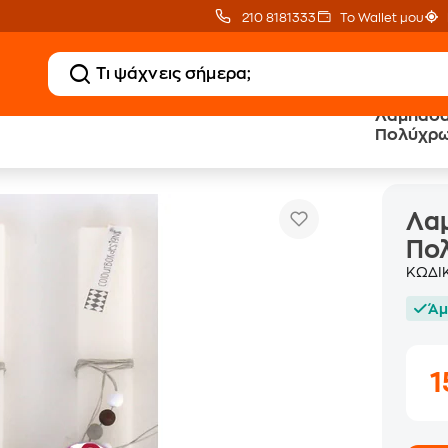
210 8181333
Το Wallet μου
Λαμπάδα
Πολύχρω
box Designs Πολύχρωμο Αυγό (24-LED24)
Λαμ
Πο
ΚΩΔΙ
Άμ