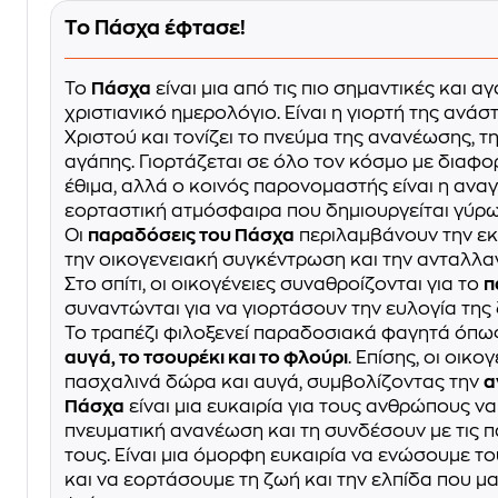
Το Πάσχα έφτασε!
Το
Πάσχα
είναι μια από τις πιο σημαντικές και α
χριστιανικό ημερολόγιο. Είναι η γιορτή της ανά
Χριστού και τονίζει το πνεύμα της ανανέωσης, τη
αγάπης. Γιορτάζεται σε όλο τον κόσμο με διαφο
έθιμα, αλλά ο κοινός παρονομαστής είναι η αναγ
εορταστική ατμόσφαιρα που δημιουργείται γύρω
Οι
παραδόσεις του Πάσχα
περιλαμβάνουν την εκ
την οικογενειακή συγκέντρωση και την ανταλλ
Στο σπίτι, οι οικογένειες συναθροίζονται για το
π
συναντώνται για να γιορτάσουν την ευλογία της 
Το τραπέζι φιλοξενεί παραδοσιακά φαγητά όπω
αυγά, το τσουρέκι και το φλούρι
. Επίσης, οι οικ
πασχαλινά δώρα και αυγά, συμβολίζοντας την
α
Πάσχα
είναι μια ευκαιρία για τους ανθρώπους ν
πνευματική ανανέωση και τη συνδέσουν με τις πα
τους. Είναι μια όμορφη ευκαιρία να ενώσουμε τ
και να εορτάσουμε τη ζωή και την ελπίδα που μ