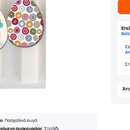
Επι
Βάλ
Σε
Δι
Σ
Άτο
ιο
Πασχαλινά Αυγά
εχόμενα συσκευασίας
Στολίδι