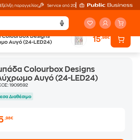
Εξέλιξη παραγγελίας
Service από 20'
 Colourbox Designs
15
,98€
μο Αυγό (24-LED24)
πάδα Colourbox Designs
λύχρωμο Αυγό (24-LED24)
ΚΟΣ:
1909592
εσα Διαθέσιμο
15
,98€