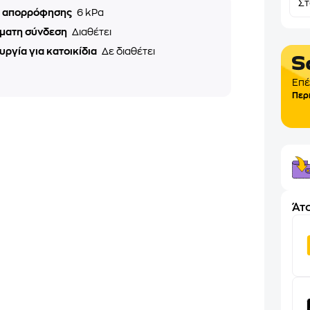
Σ
ς απορρόφησης
6 kPa
ματη σύνδεση
Διαθέτει
υργία για κατοικίδια
Δε διαθέτει
Επέ
Περ
Άτο