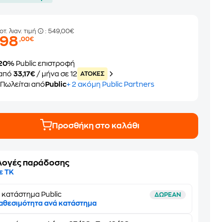
οτ. λιαν. τιμή
: 549,00€
398
,00€
20%
Public επιστροφή
από
33,17€
/ μήνα σε 12
ATOKEΣ
Πωλείται από
Public
+ 2 ακόμη Public Partners
Προσθήκη στο καλάθι
λογές παράδοσης
ε ΤΚ
 κατάστημα Public
ΔΩΡΕΑΝ
αθεσιμότητα ανά κατάστημα