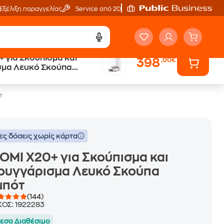
Εξέλιξη παραγγελίας
Service από 20'
 για Σκούπισμα και
398
,00€
ά
Public επιστροφή €
μα Λευκό Σκούπα
κέρδος σε κάθε αγορά
τ
ες δόσεις χωρίς κάρτα
OMI X20+ για Σκούπισμα και
ουγγάρισμα Λευκό Σκούπα
μπότ
(144)
ΚΟΣ:
1922283
εσα Διαθέσιμο