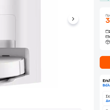
Πρ
Επι
Βάλ
Σε
Δι