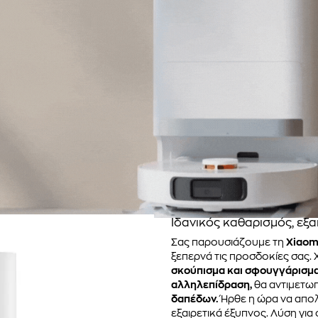
Ιδανικός καθαρισμός, εξα
Σας παρουσιάζουμε τη
Xiaom
ξεπερνά τις προσδοκίες σας.
σκούπισμα και σφουγγάρισμα
αλληλεπίδραση,
θα αντιμετωπ
δαπέδων.
Ήρθε η ώρα να απο
εξαιρετικά έξυπνος. Λύση για 