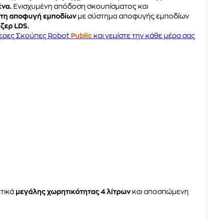
ένα.
Ενισχυμένη απόδοση σκουπίσματος και
κτη αποφυγή εμποδίων
με σύστημα αποφυγής εμποδίων
ζερ LDS.
ερες Σκούπες Robot
Public
και γεμίστε την κάθε μέρα σας
ετικά
μεγάλης χωρητικότητας 4 λίτρων
και αποσπώμενη