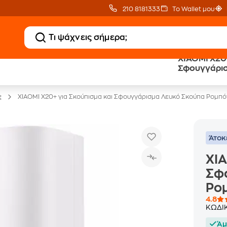
210 8181333
Το Wallet μου
XIAOMI X20+
Clearance
Δωρεάν Μεταφορικ
Σφουγγάρισ
Μικροσυσκευών
με Public+ Delivery
Ρομπότ
XIAOMI X20+ για Σκούπισμα και Σφουγγάρισμα Λευκό Σκούπα Ρομπό
t
Άτοκ
XIA
Σφ
Ρο
4.8
ΚΩΔΙ
Άμ