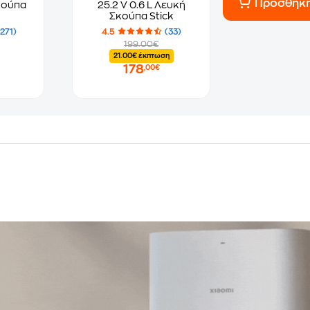
Προσθήκ
κούπα
25.2 V 0.6 L Λευκή
Σκούπα Stick
(271)
4.5
(33)
199.00€
21.00€ έκπτωση
178
,00€