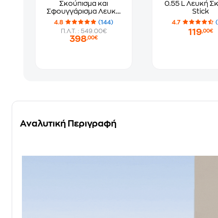
Σκούπισμα και
0.55 L Λευκή Σ
Σφουγγάρισμα Λευκό
Stick
Σκούπα Ρομπότ
4.8
(144)
4.7
119
Π.Λ.Τ. : 549.00€
,00€
398
,00€
Αναλυτική Περιγραφή