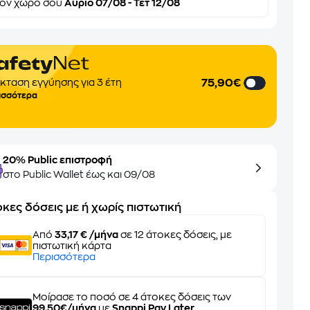
τον
χώρο σου
Αύριο 07/08 - Τετ 12/08
75,90€
κταση εγγύησης για 3 έτη
ισσότερα
20% Public επιστροφή
στο Public Wallet έως και 09/08
κες δόσεις με ή χωρίς πιστωτική
Από
33,17 € /μήνα
σε 12 άτοκες δόσεις, με
πιστωτική κάρτα
Περισσότερα
Μοίρασε το ποσό σε 4 άτοκες δόσεις των
99,50€/μήνα
με
Snappi Pay Later