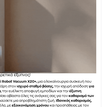
ιρετικά έξυπνος!
i Robot Vacuum X20+,
μια ολοκαίνουργια συσκευή που
 Χάρη στον
ισχυρό σταθμό βάσης,
την ισχυρή απόδοση
για
,
την ευέλικτη αποφυγή εμποδίων και την
έξυπνη
ίσει αβίαστα όλες τις ανάγκες σας για τον
καθαρισμό των
λαύσετε μια απροβλημάτιστη ζωή.
Ιδανικός καθαρισμός,
όλα, με
εξοικονόμηση χρόνου
και προσπάθειας με τον