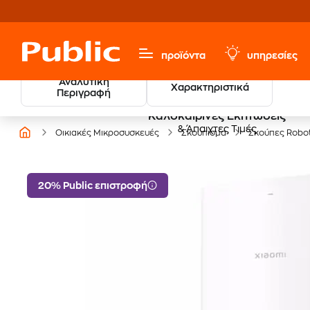
προϊόντα
υπηρεσίες
Αναλυτική
Χαρακτηριστικά
Περιγραφή
Καλοκαιρινές Εκπτώσεις
& Άπαιχτες Τιμές
Οικιακές Μικροσυσκευές
Σκούπισμα
Σκούπες Robo
20% Public επιστροφή