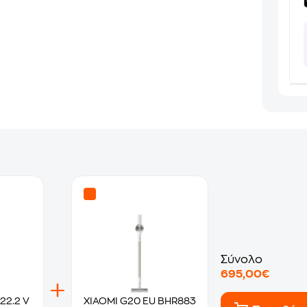
Σύνολο
695,00€
22.2 V
XIAOMI G20 EU BHR883