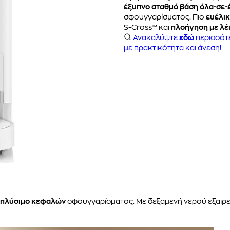
έξυπνο σταθμό βάση όλα-σε-
σφουγγαρίσματος. Πιο
ευέλι
S-Cross™ και
πλοήγηση με λέι
Ανακαλύψτε
εδώ
περισσότ
με πρακτικότητα και άνεση!
πλύσιμο κεφαλών
σφουγγαρίσματος. Με δεξαμενή νερού εξαιρ