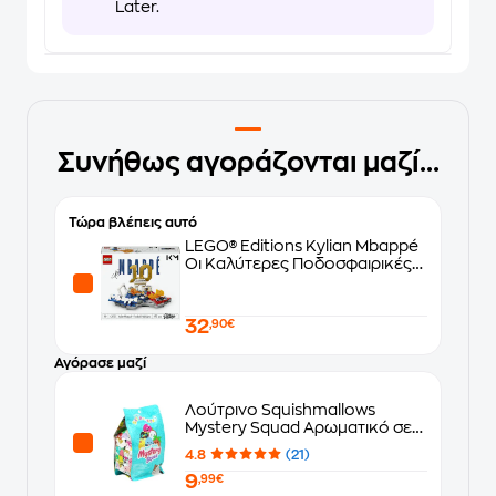
Later.
Συνήθως αγοράζονται μαζί...
Τώρα βλέπεις αυτό
LEGO® Editions Kylian Mbappé
Οι Καλύτερες Ποδοσφαιρικές
Στιγμές (43013)
32
,90€
Αγόρασε μαζί
Λούτρινο Squishmallows
Mystery Squad Αρωματικό σε
Σακουλάκι Έκπληξη σε 6 Σχέδια
4.8
(21)
(13cm) - Τυχαία Επιλογή
9
Σχεδίου
,99€