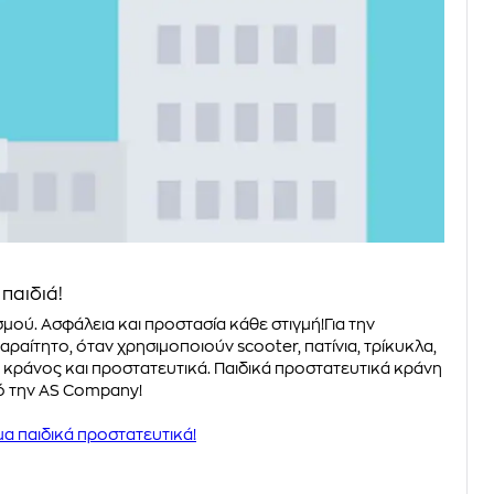
παιδιά!
μού. Ασφάλεια και προστασία κάθε στιγμή!Για την
αραίτητο, όταν χρησιμοποιούν scooter, πατίνια, τρίκυκλα,
κράνος και προστατευτικά. Παιδικά προστατευτικά κράνη
ό την AS Company!
μα παιδικά προστατευτικά!