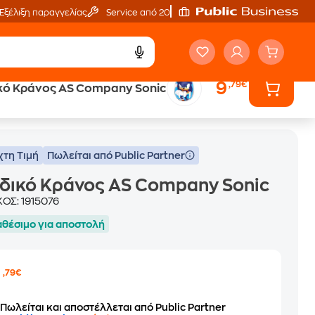
Εξέλιξη παραγγελίας
Service από 20'
9
,79€
κό Κράνος AS Company Sonic
ιδικό Κράνος AS Company Sonic
χτη Τιμή
Πωλείται από Public Partner
δικό Κράνος AS Company Sonic
ΚΟΣ:
1915076
αθέσιμο για αποστολή
9
,79€
Πωλείται και αποστέλλεται από Public Partner