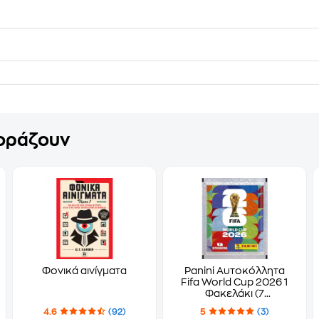
γοράζουν
Φονικά αινίγματα
Panini Αυτοκόλλητα
Fifa World Cup 2026 1
Φακελάκι (7
Αυτοκόλλητα)
4.6
(92)
5
(3)