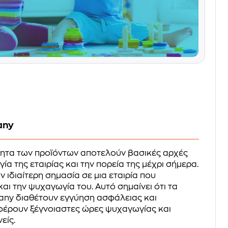
any
τητα των προϊόντων αποτελούν βασικές αρχές
γία της εταιρίας και την πορεία της μέχρι σήμερα.
ν ιδιαίτερη σημασία σε μια εταιρία που
και την ψυχαγωγία του. Αυτό σημαίνει ότι τα
any διαθέτουν εγγύηση ασφάλειας και
φέρουν ξέγνοιαστες ώρες ψυχαγωγίας και
είς.