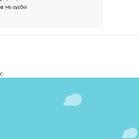
μα
Με σχέδιο
ic