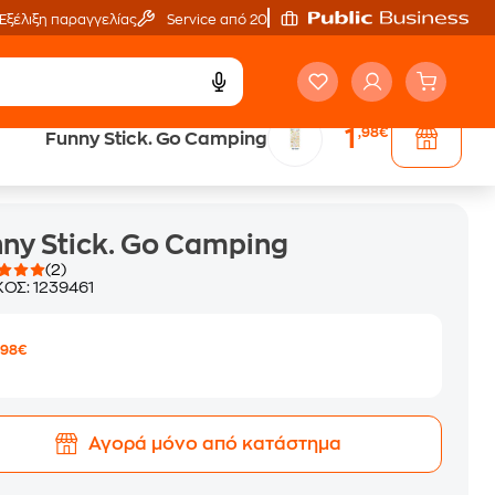
Εξέλιξη παραγγελίας
Service από 20'
1
,98€
Funny Stick. Go Camping
ny Stick. Go Camping
(2)
ΚΟΣ:
1239461
1
,98€
Αγορά μόνο από κατάστημα