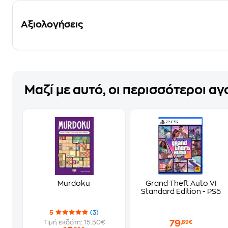
Αξιολογήσεις
Μαζί με αυτό, οι περισσότεροι α
Murdoku
Grand Theft Auto VI
Standard Edition - PS5
5
(3)
79
Τιμή εκδότη: 15.50€
,89€