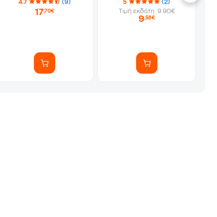
4.7
(9)
5
(2)
17
Τιμή εκδότη: 9.90€
,70€
9
,58€