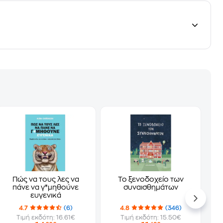
Πώς να τους λες να
Το ξενοδοχείο των
πάνε να γ*μηθούνε
συναισθημάτων
ευγενικά
4.7
(6)
4.8
(346)
Τιμή εκδότη: 16.61€
Τιμή εκδότη: 15.50€