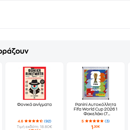
γοράζουν
Φονικά αινίγματα
Panini Αυτοκόλλητα
Fifa World Cup 2026 1
Φακελάκι (7
Αυτοκόλλητα)
4.6
(92)
5
(3)
1
Τιμή εκδότη: 18.80€
,30€