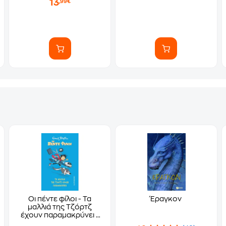
13
,99€
Οι πέντε φίλοι - Τα
Έραγκον
μαλλιά της Τζόρτζ
έχουν παραμακρύνει -
Βιβλίο 2