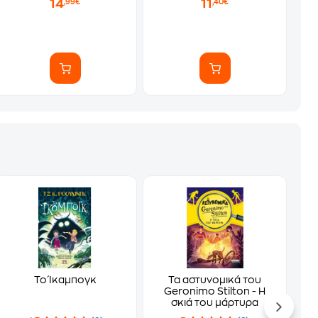
14
11
,99€
,40€
Το Ίκαμπογκ
Τα αστυνομικά του
Geronimo Stilton - Η
σκιά του μάρτυρα