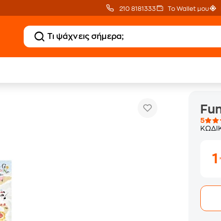
210 8181333
Το Wallet μου
Funny Stick. Go Camping
οκόλλητα
Fun
5
ΚΩΔΙ