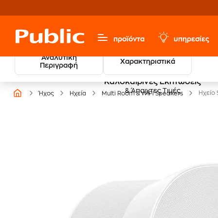
προϊόντα
υπηρεσίες
Αναλυτική
Χαρακτηριστικά
Περιγραφή
Καλοκαιρινές Εκπτώσεις
& Άπαιχτες Τιμές
Ηχείο 
Ήχος
Ηχεία
Multi Room & WiFi Speakers