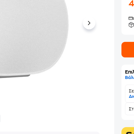
Επι
Βάλ
Σε
Δι
Σ