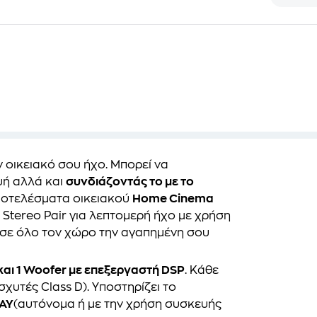
 οικειακό σου ήχο. Μπορεί να
ή αλλά και
συνδιάζοντάς το με το
ποτελέσματα οικειακού
Home Cinema
 Stereo Pair για λεπτομερή ήχο με χρήση
 σε όλο τον χώρο την αγαπημένη σου
και 1 Woofer με επεξεργαστή DSP
. Κάθε
σχυτές Class D). Υποστηρίζει το
AY
(αυτόνομα ή με την χρήση συσκευής