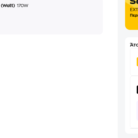
 (Watt)
170W
EXT
Περ
Άτο