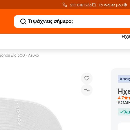
210 8181333
Το Wallet μου
Ηχε
20 € Public Επιστροφή
Δωρεάν Μεταφορικ
με Snappi
με Public+ Delivery
Sonos Era 300 - Λευκό
Άπαι
Ηχε
4.7
ΚΩΔΙ
Άμ