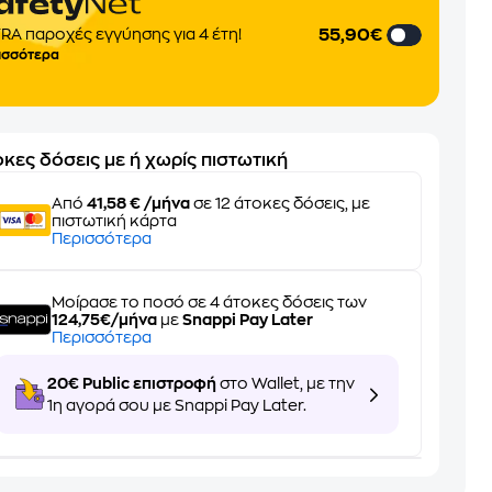
55,90€
RA παροχές εγγύησης για 4 έτη!
ισσότερα
κες δόσεις με ή χωρίς πιστωτική
Από
41,58 € /μήνα
σε 12 άτοκες δόσεις, με
πιστωτική κάρτα
Περισσότερα
Μοίρασε το ποσό σε 4 άτοκες δόσεις των
124,75€/μήνα
με
Snappi Pay Later
Περισσότερα
20€ Public επιστροφή
στο Wallet, με την
1η αγορά σου με Snappi Pay Later.