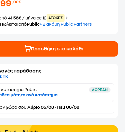
499
,00€
από
41,58€
/ μήνα σε 12
ATOKEΣ
Πωλείται από
Public
+ 2 ακόμη Public Partners
Προσθήκη στο καλάθι
λογές παράδοσης
ε ΤΚ
 κατάστημα Public
ΔΩΡΕΑΝ
αθεσιμότητα ανά κατάστημα
τον
χώρο σου
Αύριο 05/08 - Πεμ 06/08