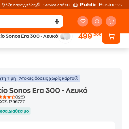
Εξέλιξη παραγγελίας
Service από 20'
499
,00€
ίο Sonos Era 300 - Λευκό
ά
Public επιστροφή €
κέρδος σε κάθε αγορά
χτη Τιμή
Άτοκες δόσεις χωρίς κάρτα
ίο Sonos Era 300 - Λευκό
(125)
ΚΟΣ:
1796727
εσα Διαθέσιμο