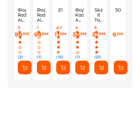
Φορητό
Φορητό
21
Φορητό
Skz
30
Radio/CD
Radio/CD
Κασετόφωνο
It
Aiwa
Aiwa
AKAI
Tape
BBTC-
BBTC-
Pocket
'Do
3
1
4.7
4
5
550RD
550BK
Tape
It'
99
99
11
34
37
6
,89€
,89€
,99€
,89€
,89€
,99€
-
-
-
(It
Κόκκινο
Μαύρο
Μαύρο
Ver.)
(2)
(1)
(15)
(1)
(21)