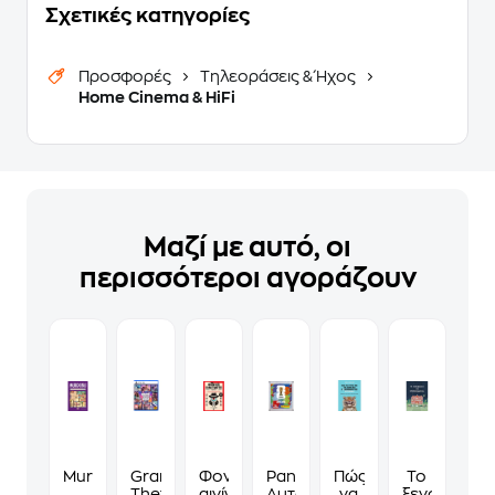
Σχετικές κατηγορίες
Προσφορές
Τηλεοράσεις & Ήχος
Home Cinema & HiFi
Μαζί με αυτό, οι
περισσότεροι αγοράζουν
Murdoku
Grand
Φονικά
Panini
Πώς
Το
Theft
αινίγματα
Αυτοκόλλητα
να
ξενοδοχείο