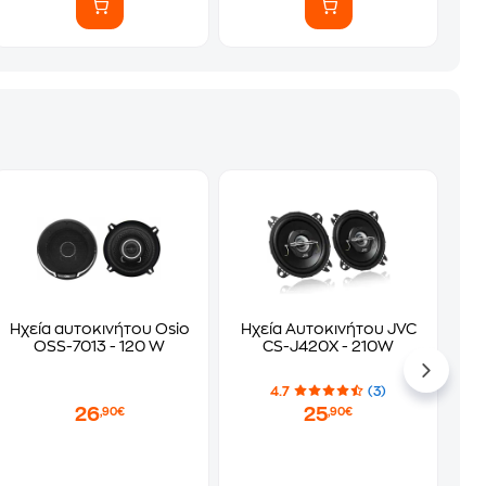
Ηχεία αυτοκινήτου Osio
Ηχεία Αυτοκινήτου JVC
OSS-7013 - 120 W
CS-J420X - 210W
4.7
(3)
26
25
,90€
,90€