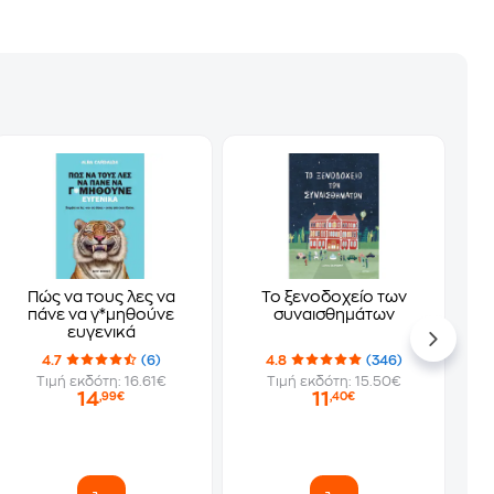
Πώς να τους λες να
Το ξενοδοχείο των
πάνε να γ*μηθούνε
συναισθημάτων
ευγενικά
4.7
(6)
4.8
(346)
Τιμή εκδότη: 16.61€
Τιμή εκδότη: 15.50€
14
11
,99€
,40€