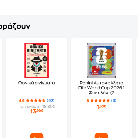
γοράζουν
Φονικά αινίγματα
Panini Αυτοκόλλητα
Fifa World Cup 2026 1
Φακελάκι (7
Αυτοκόλλητα)
4.6
(92)
5
(3)
1
Τιμή εκδότη: 18.80€
,30€
13
,99€