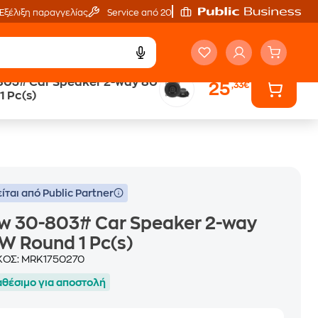
Εξέλιξη παραγγελίας
Service από 20'
803# Car Speaker 2-way 80
25
,33€
ά
Public επιστροφή €
1 Pc(s)
κέρδος σε κάθε αγορά
ίται από Public Partner
w 30-803# Car Speaker 2-way
W Round 1 Pc(s)
ΚΟΣ:
MRK1750270
αθέσιμο για αποστολή