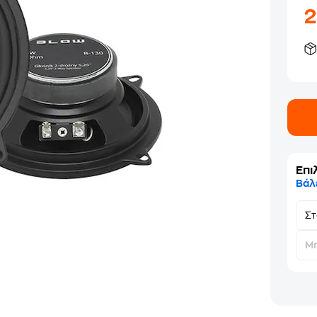
Επι
Βάλ
Σ
Μη