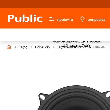
προϊόντα
υπηρεσίες
Καλοκαιρινές Εκπτώσεις
& Άπαιχτες Τιμές
Blow 30-80
Ήχος
Car Audio
Ηχεία Αυτοκινήτου