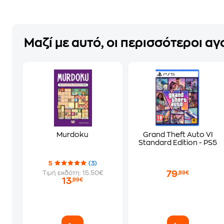
Μαζί με αυτό, οι περισσότεροι α
Murdoku
Grand Theft Auto VI
Standard Edition - PS5
5
(3)
79
Τιμή εκδότη: 15.50€
,89€
13
,99€