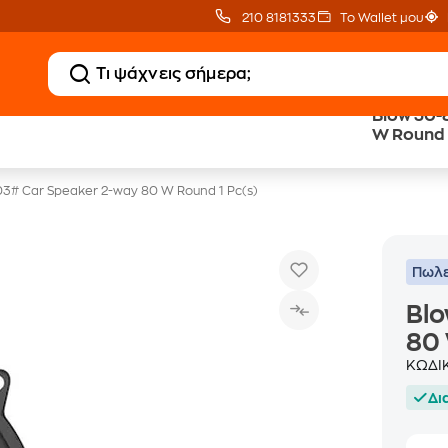
210 8181333
Το Wallet μου
Blow 30-
20 € Public Επιστροφή
Δωρεάν Μεταφορικ
W Round 
με Snappi
με Public+ Delivery
3# Car Speaker 2-way 80 W Round 1 Pc(s)
Πωλε
Blo
80 
ΚΩΔΙ
Δι