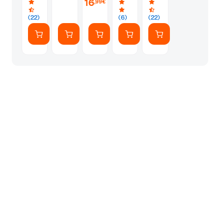
16
,99€
(2021
Format)
(22)
(6)
(22)