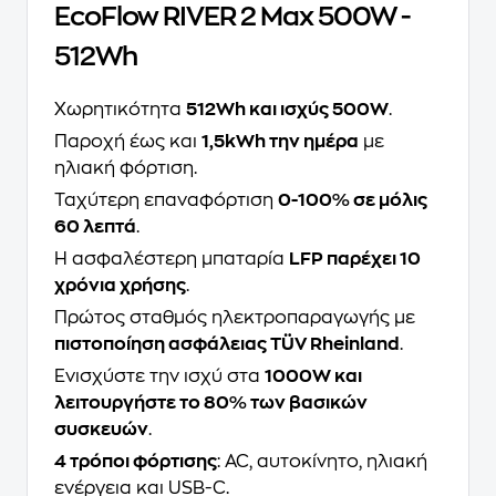
EcoFlow RIVER 2 Max 500W -
512Wh
Χωρητικότητα
512Wh και ισχύς 500W
.
Παροχή έως και
1,5kWh την ημέρα
με
ηλιακή φόρτιση.
Ταχύτερη επαναφόρτιση
0-100% σε μόλις
60 λεπτά
.
Η ασφαλέστερη μπαταρία
LFP παρέχει 10
χρόνια χρήσης
.
Πρώτος σταθμός ηλεκτροπαραγωγής με
πιστοποίηση ασφάλειας TÜV Rheinland
.
Ενισχύστε την ισχύ στα
1000W και
λειτουργήστε το 80% των βασικών
συσκευών
.
4 τρόποι φόρτισης
: AC, αυτοκίνητο, ηλιακή
ενέργεια και USB-C.