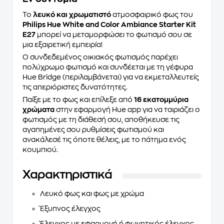
Το
λευκό και χρωματιστό
ατμοσφαιρικό φως του
Philips Hue White and Color Ambiance Starter Kit
E27
μπορεί να μεταμορφώσει το φωτισμό σου σε
μια εξαιρετική εμπειρία!
Ο συνδεδεμένος οικιακός φωτισμός παρέχει
πολύχρωμο φωτισμό και συνδέεται με τη γέφυρα
Hue Bridge (περιλαμβάνεται) για να εκμεταλλευτείς
τις απεριόριστες δυνατότητες.
Παίξε με το φως και επίλεξε από
16 εκατομμύρια
χρώματα
στην εφαρμογή Hue app για να ταιριάζει ο
φωτισμός με τη διάθεσή σου, αποθήκευσε τις
αγαπημένες σου ρυθμίσεις φωτισμού και
ανακάλεσέ τις όποτε θέλεις, με το πάτημα ενός
κουμπιού.
Χαρακτηριστικά
Λευκό φως και φως με χρώμα
Έξυπνος έλεγχος
Έλεγχος με εφαρμογή ή φωνητικός έλεγχος