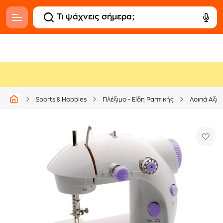
Sports & Hobbies
Πλέξιμο - Είδη Ραπτικής
Λοιπά Αξε