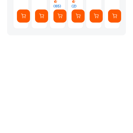
X
X
(65)
(2)