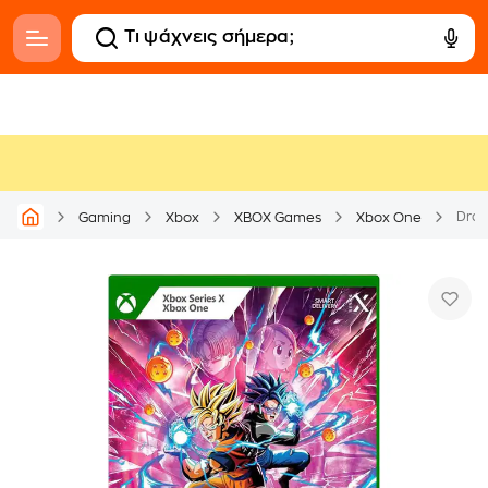
Drag
Gaming
Xbox
XBOX Games
Xbox One