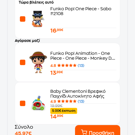
Τώρα βλέπεις αυτό
Funko Pop! One Piece - Sabo
#2108
16
,99€
Αγόρασε μαζί
Funko Pop! Animation - One
Piece - One Piece - Monkey D.
Luffy #98
4.8
(13)
13
,99€
Baby Clementoni Βρεφικό
Παιχνίδι Αυτοκίνητο Αφής
4.9
(13)
19.99€
5.00€ έκπτωση
14
,99€
Σύνολο
Προσθήκη
45,97€