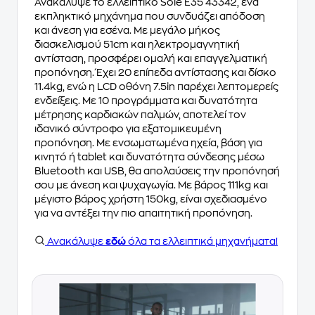
Ανακάλυψε το ελλειπτικό Sole E35 43342, ένα
εκπληκτικό μηχάνημα που συνδυάζει απόδοση
και άνεση για εσένα. Με μεγάλο μήκος
διασκελισμού 51cm και ηλεκτρομαγνητική
αντίσταση, προσφέρει ομαλή και επαγγελματική
προπόνηση. Έχει 20 επίπεδα αντίστασης και δίσκο
11.4kg, ενώ η LCD οθόνη 7.5in παρέχει λεπτομερείς
ενδείξεις. Με 10 προγράμματα και δυνατότητα
μέτρησης καρδιακών παλμών, αποτελεί τον
ιδανικό σύντροφο για εξατομικευμένη
προπόνηση. Με ενσωματωμένα ηχεία, βάση για
κινητό ή tablet και δυνατότητα σύνδεσης μέσω
Bluetooth και USB, θα απολαύσεις την προπόνησή
σου με άνεση και ψυχαγωγία. Με βάρος 111kg και
μέγιστο βάρος χρήστη 150kg, είναι σχεδιασμένο
για να αντέξει την πιο απαιτητική προπόνηση.
Ανακάλυψε
εδώ
όλα τα ελλειπτικά μηχανήματα!