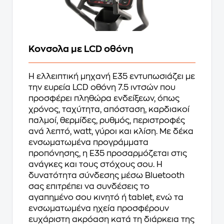
Κονσολα με LCD οθόνη
Η ελλειπτική μηχανή E35 εντυπωσιάζει με
την ευρεία LCD οθόνη 7.5 ιντσών που
προσφέρει πληθώρα ενδείξεων, όπως
χρόνος, ταχύτητα, απόσταση, καρδιακοί
παλμοί, θερμίδες, ρυθμός, περιστροφές
ανά λεπτό, watt, γύροι και κλίση. Με δέκα
ενσωματωμένα προγράμματα
προπόνησης, η E35 προσαρμόζεται στις
ανάγκες και τους στόχους σου. Η
δυνατότητα σύνδεσης μέσω Bluetooth
σας επιτρέπει να συνδέσεις το
αγαπημένο σου κινητό ή tablet, ενώ τα
ενσωματωμένα ηχεία προσφέρουν
ευχάριστη ακρόαση κατά τη διάρκεια της