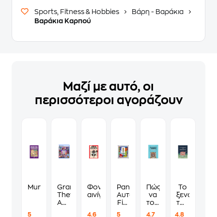
Sports, Fitness & Hobbies
Βάρη - Βαράκια
Βαράκια Καρπού
Μαζί με αυτό, οι
περισσότεροι αγοράζουν
Murdoku
Grand
Φονικά
Panini
Πώς
Το
Theft
αινίγματα
Αυτοκόλλητα
να
ξενοδοχείο
Auto
Fifa
τους
των
VI
World
λες
συναισθημ
5
4.6
5
4.7
4.8