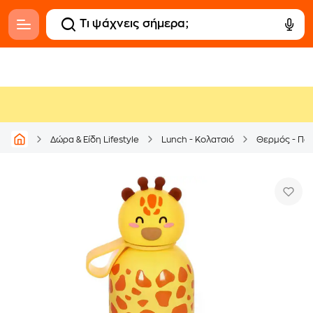
Δώρα & Είδη Lifestyle
Lunch - Κολατσιό
Θερμός - Πα