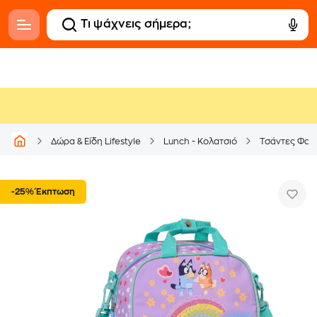
Δώρα & Είδη Lifestyle
Lunch - Κολατσιό
Τσάντες Φαγ
-25% Έκπτωση