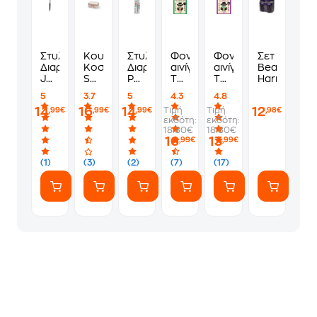
Στυλό
Κουτι
Στυλό
Φονικά
Φονικά
Σετ Περιπο
Διαρκείας
Κοσμηματων
Διαρκείας
αινίγματα:
αινίγματα:
Beauty
Jotter
Shine
Parker
Τόμος
Τόμος
Harry Potte
Black
Bright
Jotter
3
2
5
3.7
5
4.3
4.8
Ct
1.0
14
16
14
12
Τιμή
Τιμή
,99€
,99€
,99€
,98€
mm
εκδότη:
εκδότη:
Μπλε
18.80€
18.80€
16
13
,99€
,99€
(1)
(3)
(2)
(7)
(17)