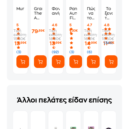
Murdoku
Grand
Φονικά
Panini
Πώς
Το
Theft
αινίγματα
Αυτοκόλλητα
να
ξενοδοχείο
Auto
Fifa
τους
των
VI
World
λες
συναισθημ
5
4.6
5
4.7
4.8
Standard
Cup
να
79
1
Τιμή
Τιμή
Τιμή
Τιμή
,89€
,30€
Edition
2026
πάνε
εκδότη:
εκδότη:
εκδότη:
εκδότη:
-
1
να
15.50€
18.80€
16.61€
15.50€
PS5
Φακελάκι
γ*μηθούνε
13
13
14
11
(346)
,99€
,99€
,99€
,40€
(7
ευγενικά
Αυτοκόλλητα)
(3)
(92)
(3)
(6)
Άλλοι πελάτες είδαν επίσης