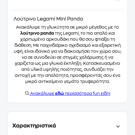
Λούτρινο Legami Mini Panda
Ανακάλυψε τη γλυκύτητα σε μικρό μέγεθος με το
λούτρινο panda
της Legami, το πιο απαλό και
χαριτωμένο αρκουδάκι που θα σου φτιάξει τη
διάθεση. Με παιχνιδιάρικο σχεδιασμό και εξαιρετική
υφή, είναι ιδανικό για να διακοσμήσει τον χώρο σου,
να σε συνοδεύει σε στιγμές χαλάρωσης ή να
χαρίζεται ως μια γλυκιά έκπληξη. Κατασκευασμένο
από υλικά υψηλής ποιότητας, συνδυάζει την
αντοχή με την απαλότητα, προσφέροντάς σου ένα
μικρό αντικείμενο γεμάτο τρυφερότητα.
Ανακάλυψε
εδώ
περισσότερα fun είδη!
Χαρακτηριστικά