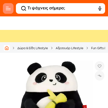
Δώρα & Είδη Lifestyle
Αξεσουάρ Lifestyle
Fun Gifts &