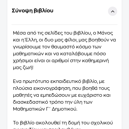
Σύνοψη βιβλίου
Μέσα από τις σελίδες του βιβλίου, ο Μάνος
και η Έλλη, οι δυο µας φίλοι, µας βοηθούν να
γνωρίσουµε τον θαυµαστό κόσµο των
µαθηµατικών και να καταλάβουµε πόσο
χρήσιµοι είναι οι αριθµοί στην καθηµερινή
µας ζωή!
Ένα πρωτότυπο εκπαιδευτικό βιβλίο, µε
πλούσια εικονογράφηση, που βοηθά τους
µαθητές να εµπεδώσουν µε ευχάριστο και
διασκεδαστικό τρόπο την ύλη των
Μαθηµατικών Γ΄ Δηµοτικού.
Το βιβλίο ακολουθεί τη δοµή του σχολικού