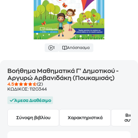
1
Απόσπασμα
Βοήθημα Μαθηματικά Γ' Δημοτικού -
Αργυρώ Αρβανιδάκη (Πουκαμισάς)
4.5
(2)
ΚΩΔΙΚΟΣ:
1120344
Άμεσα Διαθέσιμο
Βιογ
Σύνοψη βιβλίου
Χαρακτηριστικά
συγγ