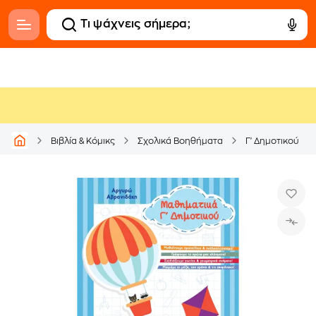
Βιβλία & Κόμικς
Σχολικά Βοηθήματα
Γ' Δημοτικού