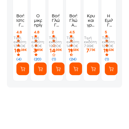
Βοήθημα
Ο
Βοήθημα
Βοήθημα
Κρυπτόλεξα
Η
Ιστορία
μικρός
Γλώσσα
Γλώσσα
και
Έμιλι
Γ'
πρίγκιπας
Γ'
Α'
γρίφοι
Γ.
Δημοτικού
Δημοτικού
Δημοτικού
για
-10-
4.8
4.8
2
4.5
5
έξυπνα
Και
Τιμή
Τιμή
Τιμή
Τιμή
Τιμή
Τιμή
παιδιά,
οι
εκδότη:
εκδότη:
εκδότη:
εκδότη:
εκδότη:
εκδότη:
8+
κρυστάλλιν
13.40€
5.50€
19.00€
14.70€
7.99€
12.20€
σπηλιές
10
3
14
11
7
11
,08€
,85€
,99€
,58€
,73€
,53€
(4)
(20)
(1)
(24)
(1)