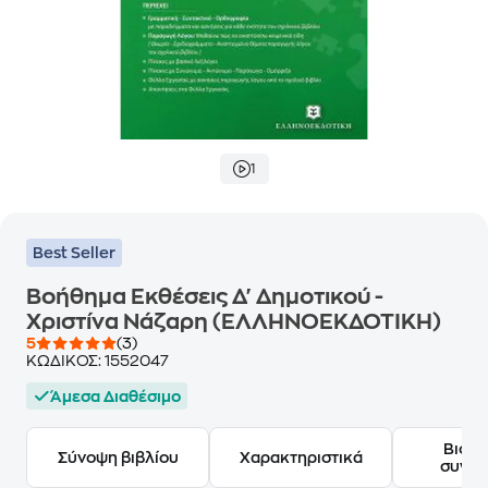
1
Best Seller
Βοήθημα Εκθέσεις Δ' Δημοτικού -
Χριστίνα Νάζαρη (ΕΛΛΗΝΟΕΚΔΟΤΙΚΗ)
5
(3)
ΚΩΔΙΚΟΣ:
1552047
Άμεσα Διαθέσιμο
Βιογ
Σύνοψη βιβλίου
Χαρακτηριστικά
συγγ