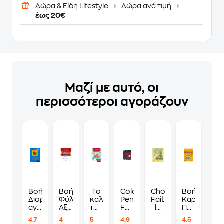
Δώρα & Είδη Lifestyle
Δώρα ανά τιμή
έως 20€
Μαζί με αυτό, οι
περισσότεροι αγοράζουν
Βοήθημα
Βοήθημα
Το
Colour
Choupette
Βοήθημα
Διορθωτική
Φύλλα
καλοκαίρι
Pencil
Fait
Καρτέλες
αγωγή
Αξιολόγησης
του
Faber
la
Πρώτης
και
στα
Ίωνα
Castell
Fete!
Ανάγνωσης
4.7
4
5
4.9
4.5
επανάληψη
Μαθηματικά
και
Triangl
2
Και