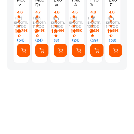
Μαθαίνω
Μαθαίνω
Εκθέσεις
Γλώσσα
Γίνομαι
Εκθέσεις
να
Γρήγορα
για
Α'
Άριστος
ΣΤ'
γράφω
Και
τη
Δημοτικού
Στη
Δημοτικού
4.6
4.7
4.8
4.5
4.8
4.6
σωστές
Σωστά
ΣΤ'
Γλώσσα
Τιμή
Τιμή
Τιμή
Τιμή
Τιμή
Τιμή
εκθέσεις
Να
Δημοτικού
Δ'
εκδότη:
εκδότη:
εκδότη:
εκδότη:
εκδότη:
εκδότη:
Δ'
Γράφω
Δημοτικού
13.70€
11.70€
13.90€
14.70€
12.70€
14.70€
Δημοτικού
Εκθέσεις
10
9
10
11
9
11
,78€
,43€
,46€
,58€
,52€
,58€
Δ'
Δημοτικού
(34)
(24)
(8)
(24)
(59)
(38)