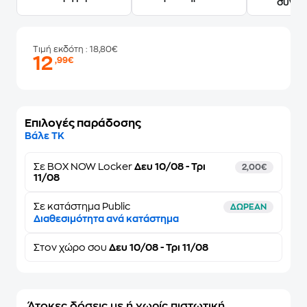
συγγ
Τιμή εκδότη
: 18,80€
12
,99€
Επιλογές παράδοσης
Βάλε ΤΚ
Σε
BOX NOW Locker
Δευ 10/08 - Τρι
2,00€
11/08
Σε κατάστημα Public
ΔΩΡΕΑΝ
Διαθεσιμότητα ανά κατάστημα
Στον
χώρο σου
Δευ 10/08 - Τρι 11/08
Άτοκες δόσεις με ή χωρίς πιστωτική