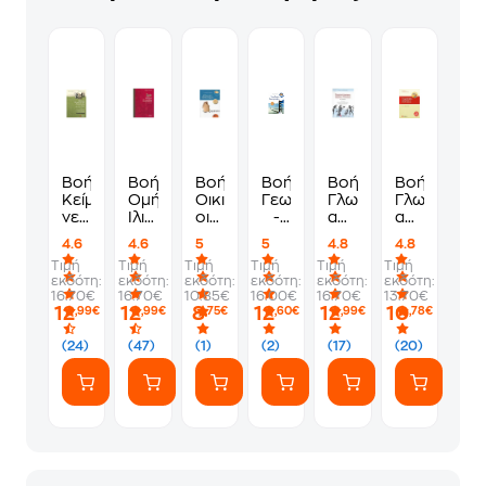
Βοήθημα
Βοήθημα
Βοήθημα
Βοήθημα
Βοήθημα
Βοήθημα
Κείμενα
Ομήρου
Οικιακή
Γεωλογία
Γλωσσικές
Γλωσσικές
νεοελληνικής
Ιλιάδα
οικονομία
-
ασκήσεις
ασκήσεις
λογοτεχνίας
Β'
Β'
γεωγραφία
αρχαίων
για
4.6
4.6
5
5
4.8
4.8
Β'
Γυμνασίου
γυμνασίου
Β'
ελληνικών
την
Τιμή
Τιμή
Τιμή
Τιμή
Τιμή
Τιμή
Γυμνασίου
γυμνασίου
Β'
Ε'
εκδότη:
εκδότη:
εκδότη:
εκδότη:
εκδότη:
εκδότη:
Γυμνασίου
Δημοτικού
16.70€
16.70€
10.85€
16.00€
16.70€
13.70€
12
12
8
12
12
10
,99€
,99€
,75€
,60€
,99€
,78€
(24)
(47)
(1)
(2)
(17)
(20)