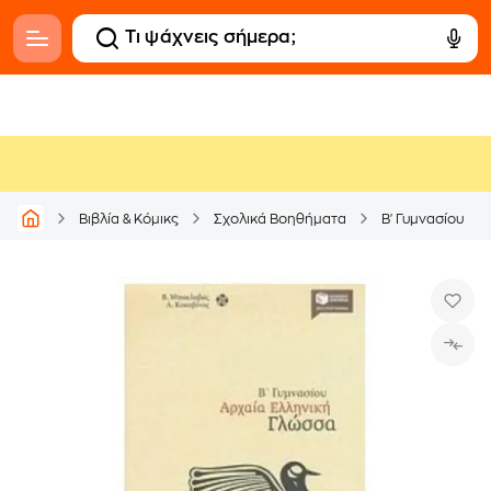
Βιβλία & Κόμικς
Σχολικά Βοηθήματα
Β' Γυμνασίου