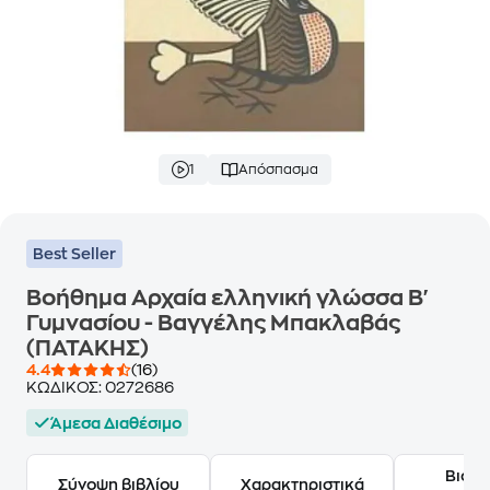
1
Απόσπασμα
Best Seller
Βοήθημα Αρχαία ελληνική γλώσσα Β'
Γυμνασίου - Βαγγέλης Μπακλαβάς
(ΠΑΤΑΚΗΣ)
4.4
(16)
ΚΩΔΙΚΟΣ:
0272686
Άμεσα Διαθέσιμο
Βιογ
Σύνοψη βιβλίου
Χαρακτηριστικά