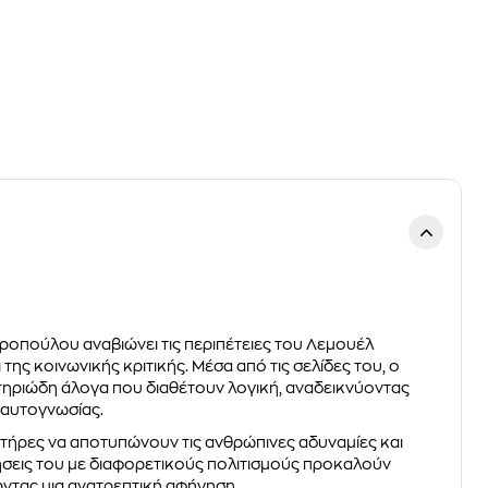
τηροπούλου αναβιώνει τις περιπέτειες του Λεμουέλ
ης κοινωνικής κριτικής. Μέσα από τις σελίδες του, ο
στηριώδη άλογα που διαθέτουν λογική, αναδεικνύοντας
ς αυτογνωσίας.
κτήρες να αποτυπώνουν τις ανθρώπινες αδυναμίες και
τήσεις του με διαφορετικούς πολιτισμούς προκαλούν
ντας μια ανατρεπτική αφήγηση.