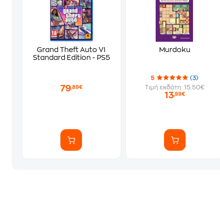
Grand Theft Auto VI
Murdoku
Standard Edition - PS5
5
(3)
79
Τιμή εκδότη: 15.50€
,89€
13
,99€