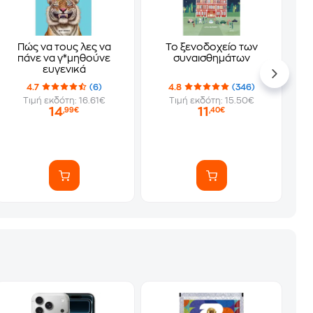
Πώς να τους λες να
Το ξενοδοχείο των
πάνε να γ*μηθούνε
συναισθημάτων
ευγενικά
4.7
(6)
4.8
(346)
Τιμή εκδότη: 16.61€
Τιμή εκδότη: 15.50€
14
11
,99€
,40€