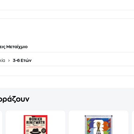
ις Μεταίχμιο
κία
3-6 Ετών
γοράζουν