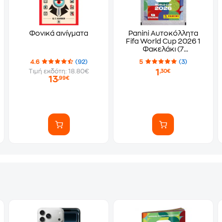
Φονικά αινίγματα
Panini Αυτοκόλλητα
Fifa World Cup 2026 1
Φακελάκι (7
Αυτοκόλλητα)
4.6
(92)
5
(3)
1
Τιμή εκδότη: 18.80€
,30€
13
,99€