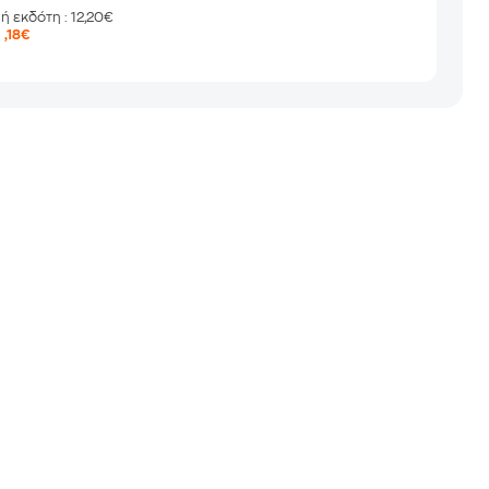
μή εκδότη
: 12,20€
9
,18€