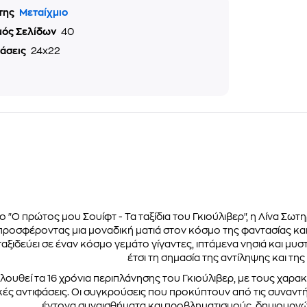
της
Μεταίχμιο
μός Σελίδων
40
τάσεις
24x22
ίο "Ο πρώτος μου Σουίφτ - Τα ταξίδια του Γκιούλιβερ", η Λίνα Σω
προσφέροντας μια μοναδική ματιά στον κόσμο της φαντασίας και τ
αξιδεύει σε έναν κόσμο γεμάτο γίγαντες, ιπτάμενα νησιά και μυ
έτσι τη σημασία της αντίληψης και τη
ουθεί τα 16 χρόνια περιπλάνησης του Γκιούλιβερ, με τους χαρα
ικές αντιφάσεις. Οι συγκρούσεις που προκύπτουν από τις συναν
έντονα συναισθήματα και προβληματισμούς, δημιουργώ