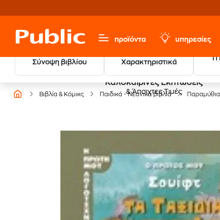
προϊόντα
υπηρεσίες
Τι
Σύνοψη βιβλίου
Χαρακτηριστικά
Καλοκαιρινές Εκπτώσεις
& Άπαιχτες Τιμές
Βιβλία & Κόμικς
Παιδικά - Νεανικά βιβλία
Παραμύθια