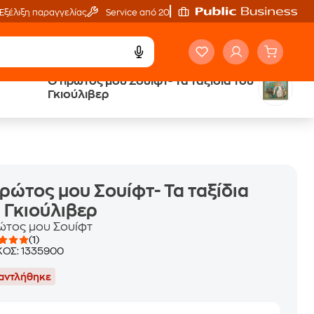
Εξέλιξη παραγγελίας
Service από 20'
Ο πρώτος μου Σουίφτ- Τα ταξίδια του
ά
Έλα στον κόσμο
Γκιούλιβερ
των ηχητικών βιβλίων
ρώτος μου Σουίφτ- Τα ταξίδια
 Γκιούλιβερ
ώτος μου Σουίφτ
(1)
ΚΟΣ:
1335900
αντλήθηκε