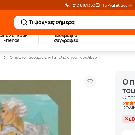
210 8181333
Το Wallet μου
 είπαν οι Book
Βιογραφία
20 € Public επιστροφή
Δωρεάν Μεταφορικ
Friends
συγγραφέα
με Snappi
με Public+ Delivery
Ο πρώτος μου Σουίφτ- Τα ταξίδια του Γκιούλιβερ
Ο π
του
Ο πρ
5
ΚΩΔΙ
Εξ