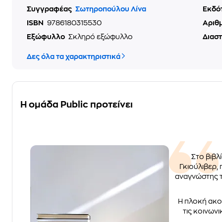
Συγγραφέας
Σωτηροπούλου Λίνα
Εκδό
ISBN
9786180315530
Αριθ
Εξώφυλλο
Σκληρό εξώφυλλο
Διασ
Δες όλα τα χαρακτηριστικά
Η ομάδα Public προτείνει
Στο βιβλ
Γκιούλιβερ, 
αναγνώστης τ
Η πλοκή ακολ
τις κοινων