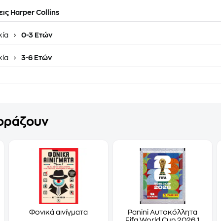
ις Harper Collins
κία
0-3 Ετών
κία
3-6 Ετών
γοράζουν
Φονικά αινίγματα
Panini Αυτοκόλλητα
Fifa World Cup 2026 1