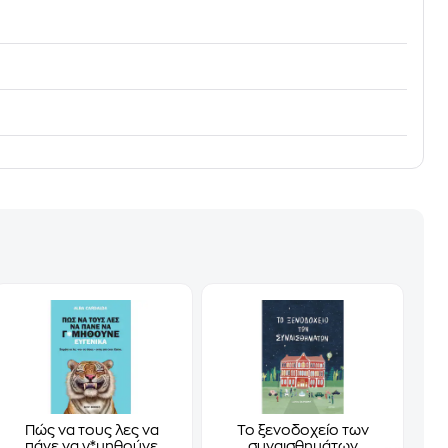
Πώς να τους λες να
Το ξενοδοχείο των
πάνε να γ*μηθούνε
συναισθημάτων