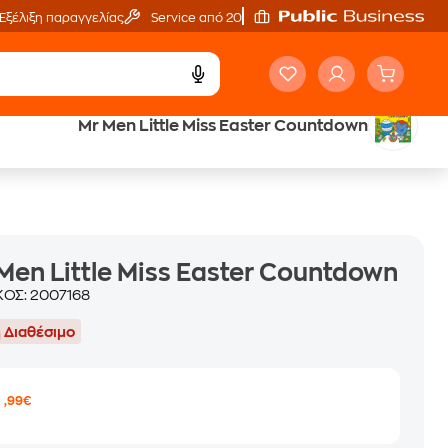
Εξέλιξη παραγγελίας
Service από 20'
Mr Men Little Miss Easter Countdown
ά
Έλα στον κόσμο
των ηχητικών βιβλίων
Men Little Miss Easter Countdown
ΚΟΣ:
2007168
 Διαθέσιμο
9
,99€