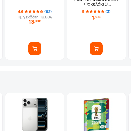
Φακελάκι (7
Αυτοκόλλητα)
4.6
(92)
5
(3)
1
Τιμή εκδότη: 18.80€
,30€
13
,99€