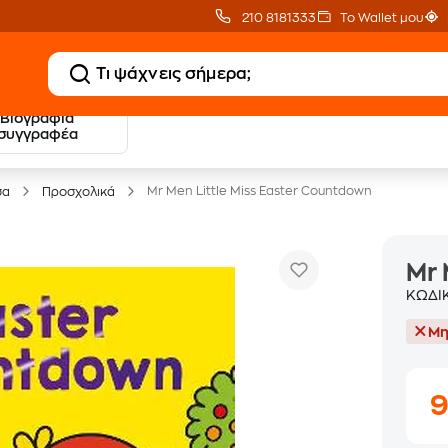
210 8181333
Το Wallet μου
Βιογραφία
20 € Public επιστροφή
Δωρεάν Μεταφορικ
συγγραφέα
με Snappi
με Public+ Delivery
Mr Men Little Miss Easter Countdown
σα
Προσχολικά
Mr 
ΚΩΔΙ
Μη