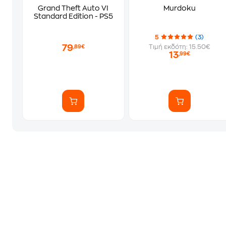
Grand Theft Auto VI
Murdoku
Standard Edition - PS5
5
(3)
79
Τιμή εκδότη: 15.50€
,89€
13
,99€