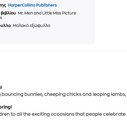
της
HarperCollins Publishers
 βιβλίου
Mr. Men and Little Miss Picture
s
φυλλο
Μαλακό εξώφυλλο
!
ng bouncing bunnies, cheeping chicks and leaping lambs, 
pring!
ren to all the exciting occasions that people celebrate in