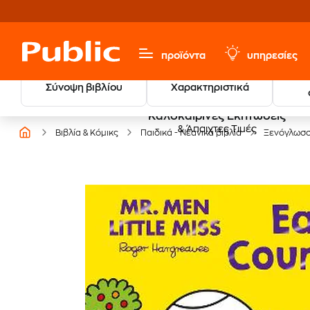
προϊόντα
υπηρεσίες
Σύνοψη βιβλίου
Χαρακτηριστικά
Καλοκαιρινές Εκπτώσεις
& Άπαιχτες Τιμές
Βιβλία & Κόμικς
Παιδικά - Νεανικά βιβλία
Ξενόγλωσ