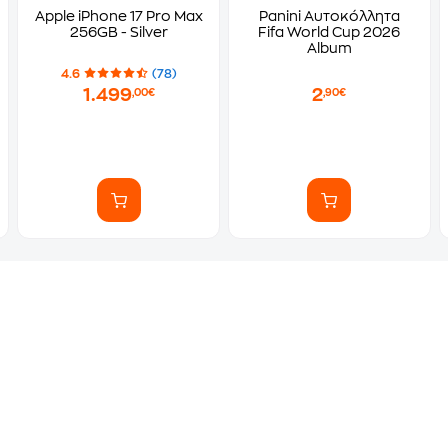
Apple iPhone 17 Pro Max
Panini Αυτοκόλλητα
256GB - Silver
Fifa World Cup 2026
Album
4.6
(78)
1.499
2
,00€
,90€