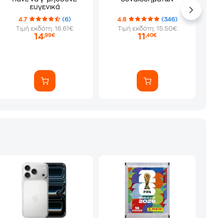
ευγενικά
4.7
(6)
4.8
(346)
Τιμή εκδότη: 16.61€
Τιμή εκδότη: 15.50€
14
11
,99€
,40€