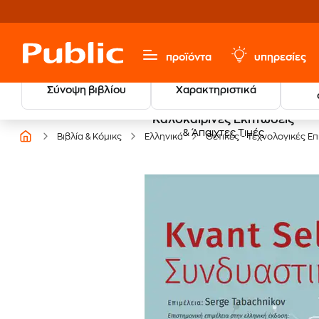
προϊόντα
υπηρεσίες
Σύνοψη βιβλίου
Χαρακτηριστικά
Καλοκαιρινές Εκπτώσεις
& Άπαιχτες Τιμές
Βιβλία & Κόμικς
Ελληνικά
Θετικές - Τεχνολογικές Ε