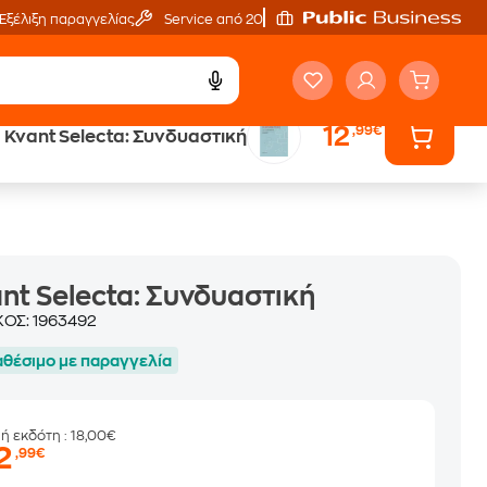
Εξέλιξη παραγγελίας
Service από 20'
12
,99€
Kvant Selecta: Συνδυαστική
ά
Έλα στον κόσμο
των ηχητικών βιβλίων
nt Selecta: Συνδυαστική
ΚΟΣ:
1963492
αθέσιμο με παραγγελία
μή εκδότη
: 18,00€
2
,99€