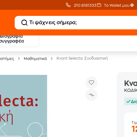
210 8181333
Το Wallet μου
Βιογραφία
20 € Public επιστροφή
Δωρεάν Μεταφορικ
συγγραφέα
με Snappi
με Public+ Delivery
Kvant Selecta: Συνδυαστική
πιστήμες
Μαθηματικά
Kva
ΚΩΔΙ
Δι
Τι
1