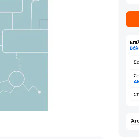
Επι
Βάλ
Σ
Σε
Δι
Σ
Άτο