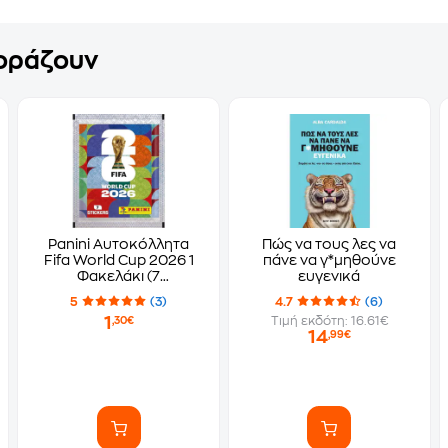
γοράζουν
Panini Αυτοκόλλητα
Πώς να τους λες να
Fifa World Cup 2026 1
πάνε να γ*μηθούνε
Φακελάκι (7
ευγενικά
Αυτοκόλλητα)
5
(3)
4.7
(6)
1
Τιμή εκδότη: 16.61€
,30€
14
,99€