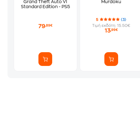
Grand Theft Auto VI
Murdoku
Standard Edition - PS5
5
(3)
79
Τιμή εκδότη: 15.50€
,89€
13
,99€