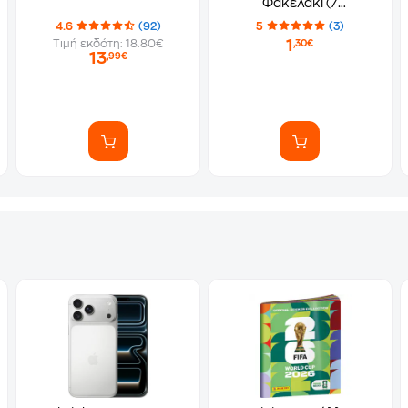
Φακελάκι (7
Αυτοκόλλητα)
4.6
(92)
5
(3)
1
Τιμή εκδότη: 18.80€
,30€
13
,99€