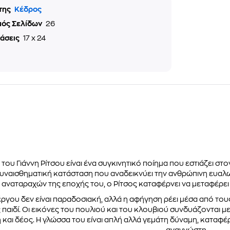
της
Κέδρος
μός Σελίδων
26
τάσεις
17 x 24
 του Γιάννη Ρίτσου είναι ένα συγκινητικό ποίημα που εστιάζει σ
 συναισθηματική κατάσταση που αναδεικνύει την ανθρώπινη ευαλ
ν αναταραχών της εποχής του, ο Ρίτσος καταφέρνει να μεταφέρε
ργου δεν είναι παραδοσιακή, αλλά η αφήγηση ρέει μέσα από του
 παιδί. Οι εικόνες του πουλιού και του κλουβιού συνδυάζονται 
 και δέος. Η γλώσσα του είναι απλή αλλά γεμάτη δύναμη, καταφ