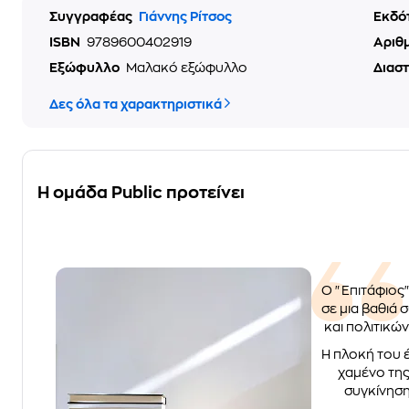
Συγγραφέας
Γιάννης Ρίτσος
Εκδό
ISBN
9789600402919
Αριθ
Εξώφυλλο
Μαλακό εξώφυλλο
Διασ
Δες όλα τα χαρακτηριστικά
Η ομάδα Public προτείνει
Ο "Επιτάφιος"
σε μια βαθιά
και πολιτικώ
Η πλοκή του έ
χαμένο της
συγκίνηση