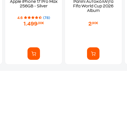
Apple iPhone 17 Pro Max
Panini Αυτοκόλλητα
256GB - Silver
Fifa World Cup 2026
Album
4.6
(78)
1.499
2
,00€
,90€