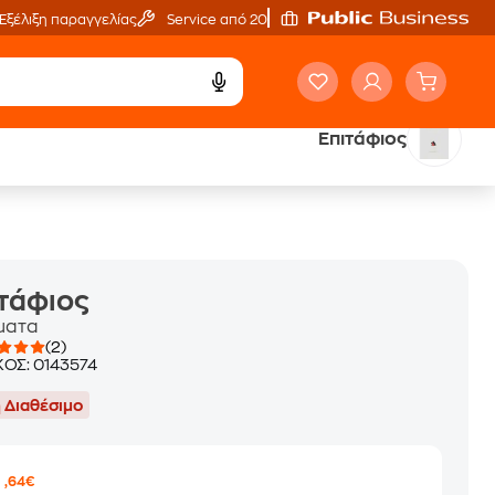
Εξέλιξη παραγγελίας
Service από 20'
Επιτάφιος
ά
Έλα στον κόσμο
των ηχητικών βιβλίων
τάφιος
ματα
(2)
ΚΟΣ:
0143574
 Διαθέσιμο
9
,64€