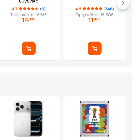
ευγενικά
4.7
(6)
4.8
(346)
Τιμή εκδότη: 16.61€
Τιμή εκδότη: 15.50€
14
11
,99€
,40€