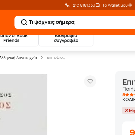
210 8181333
Το Wallet μου
 είπαν οι Book
Βιογραφία
20 € Public επιστροφή
Δωρεάν Μεταφορικ
Friends
συγγραφέα
με Snappi
με Public+ Delivery
Επιτάφιος
Ελληνική Λογοτεχνία
Επι
Ποιή
5
ΚΩΔΙ
Μη