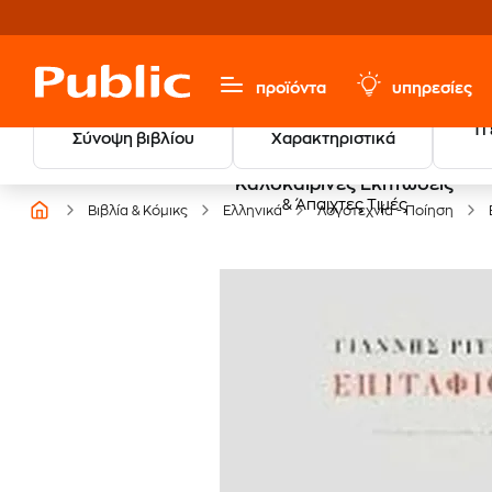
προϊόντα
υπηρεσίες
Τι
Σύνοψη βιβλίου
Χαρακτηριστικά
Καλοκαιρινές Εκπτώσεις
& Άπαιχτες Τιμές
Βιβλία & Κόμικς
Ελληνικά
Λογοτεχνία - Ποίηση