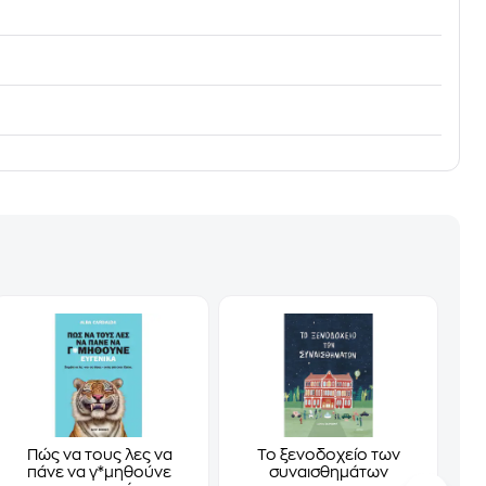
Πώς να τους λες να
Το ξενοδοχείο των
πάνε να γ*μηθούνε
συναισθημάτων