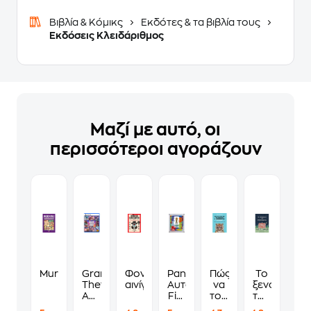
Βιβλία & Κόμικς
Εκδότες & τα βιβλία τους
Εκδόσεις Κλειδάριθμος
Μαζί με αυτό, οι
περισσότεροι αγοράζουν
Murdoku
Grand
Φονικά
Panini
Πώς
Το
Theft
αινίγματα
Αυτοκόλλητα
να
ξενοδοχείο
Auto
Fifa
τους
των
VI
World
λες
συναισθημ