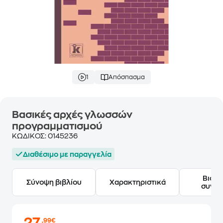
1
Απόσπασμα
Βασικές αρχές γλωσσών
προγραμματισμού
ΚΩΔΙΚΟΣ:
0145236
Διαθέσιμο με παραγγελία
Βιογ
Σύνοψη βιβλίου
Χαρακτηριστικά
συγγ
,99€