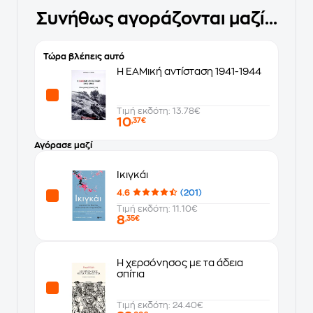
Συνήθως αγοράζονται μαζί...
Τώρα βλέπεις αυτό
Η ΕΑΜική αντίσταση 1941-1944
Τιμή εκδότη: 13.78€
10
,37€
Αγόρασε μαζί
Ικιγκάι
4.6
(201)
Τιμή εκδότη: 11.10€
8
,35€
Η χερσόνησος με τα άδεια
σπίτια
Τιμή εκδότη: 24.40€